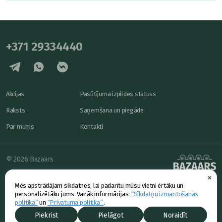
+371 29334440
Akcijas
Pasūtījuma izpildes statuss
Raksts
Saņemšana un piegāde
Par mums
Kontakti
© 2026 Bazaars
×
Konfidencialitāte
powered by
Mēs apstrādājam sīkdatnes, lai padarītu mūsu vietni ērtāku un
Piedāvājums
personalizētāku jums. Vairāk informācijas:
“Sīkdatņu izmantošanas
politika”
un
“Privātuma politika”.
.
Piekrist
Pielāgot
Noraidīt