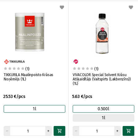
(1)
(1)
TIKKURILA Maalinpoisto Krāsas
VIVACOLOR Special Solvent Krāsu
Noņēmējs (1L)
Atšķaidītājs (Vaitspirts (Lakbenzīns))
(1L)
25.53 €/pcs
5.63 €/pcs
1l
0.500l
1l