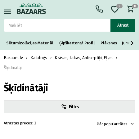
0
0
Atrast
Siltumizolācijas Materiāli
Ģipškartons/ Profili
Plāksnes
Jumta S
Bazaars.lv
Katalogs
Krāsas, Lakas, Antiseptiķi, Eļļas
Šķīdinātāji
Šķīdinātāji
Filtrs
3
Pēc popularitātes