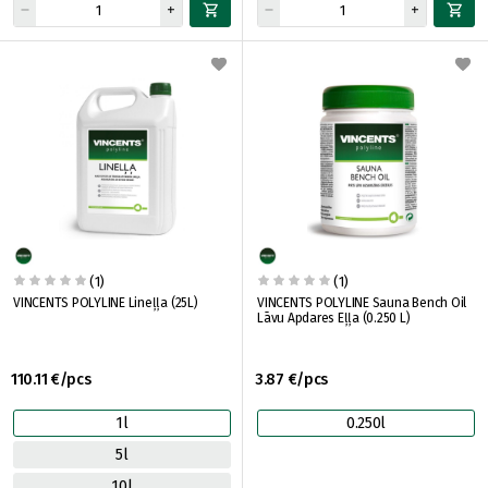
(1)
(1)
VINCENTS POLYLINE Lineļļa (25L)
VINCENTS POLYLINE Sauna Bench Oil
Lāvu Apdares Eļļa (0.250 L)
110.11 €/pcs
3.87 €/pcs
1l
0.250l
5l
10l