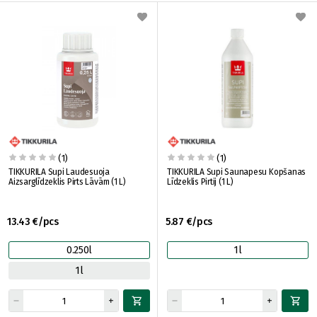
(1)
(1)
TIKKURILA Supi Laudesuoja
TIKKURILA Supi Saunapesu Kopšanas
Aizsarglīdzeklis Pirts Lāvām (1 L)
Līdzeklis Pirtij (1 L)
13.43 €/pcs
5.87 €/pcs
0.250l
1l
1l