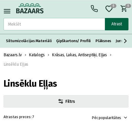
0
0
Atrast
Siltumizolācijas Materiāli
Ģipškartons/ Profili
Plāksnes
Jumta S
Bazaars.lv
Katalogs
Krāsas, Lakas, Antiseptiķi, Eļļas
Linsēklu Eļļas
Linsēklu Eļļas
Filtrs
7
Pēc popularitātes