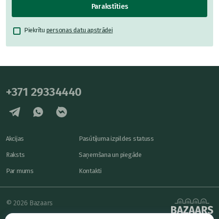
Parakstīties
Piekrītu
personas datu apstrādei
+371 29334440
Akcijas
Pasūtījuma izpildes statuss
Raksts
Saņemšana un piegāde
Par mums
Kontakti
© 2026 Bazaars