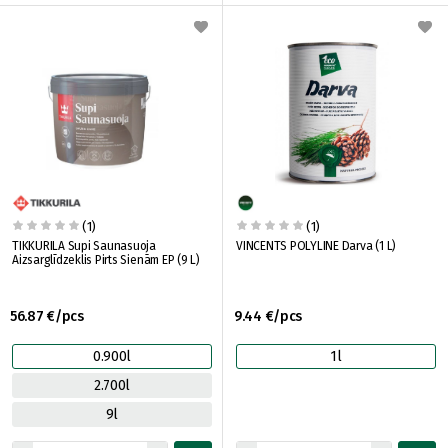
(1)
(1)
TIKKURILA Supi Saunasuoja
VINCENTS POLYLINE Darva (1 L)
Aizsarglīdzeklis Pirts Sienām EP (9 L)
56.87 €/pcs
9.44 €/pcs
0.900l
1l
2.700l
9l