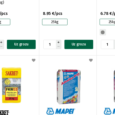
kg)
/pcs
8.95 €/pcs
6.78 €/
g
25kg
25k
Uz grozu
Uz grozu