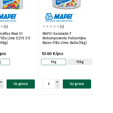
(1)
(1)
raflex Maxi S1
MAPEI Keralastic-T
Flīžu Līme (C2TE S1)
Divkomponentu Poliuretāna
20kg)
Bazes Flīžu Līme, Balta (5kg)
/pcs
53.60 €/pcs
g
5kg
10kg
Uz grozu
Uz grozu