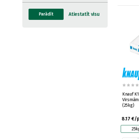
Knauf K1
Virsmām
(25kg)
8.17 €/
25k