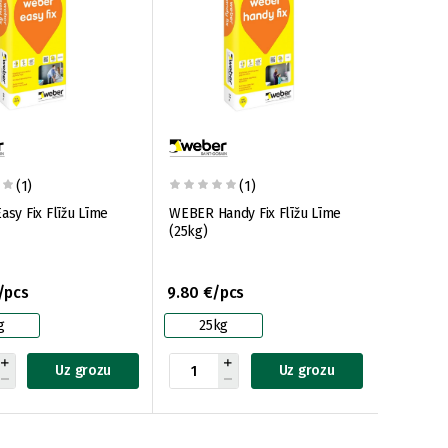
(1)
(1)
sy Fix Flīžu Līme
WEBER Handy Fix Flīžu Līme
(25kg)
/pcs
9.80 €/pcs
g
25kg
Uz grozu
Uz grozu