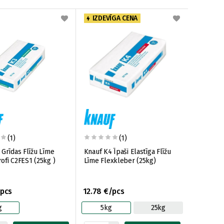
IZDEVĪGA CENA
(1)
(1)
 Grīdas Flīžu Līme
Knauf K4 Īpaši Elastīga Flīžu
ofi C2FES1 (25kg )
Līme Flexkleber (25kg)
/pcs
12.78 €/pcs
g
5kg
25kg