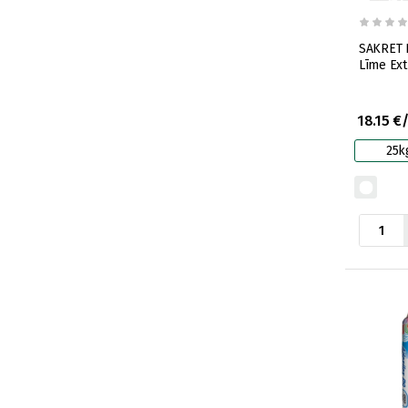
SAKRET F
Līme Ext
18.15 €
25k