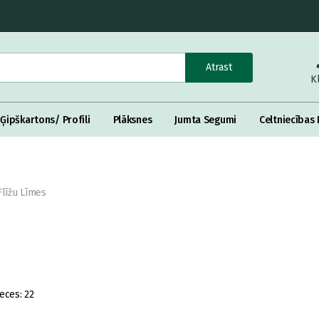
Atrast
K
Ģipškartons/ Profili
Plāksnes
Jumta Segumi
Celtniecības 
Flīžu Līmes
eces:
22