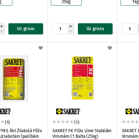
g
25kg
1k
Uz grozu
Uz grozu
(1)
(1)
FKS Ātri Žūstošā Flīžu
SAKRET FK Flīžu Līme Stabilām
SAKRET F
 Uzlabotām Īpašībām
Virsmām C1 Balta (25kg)
Virsmām 