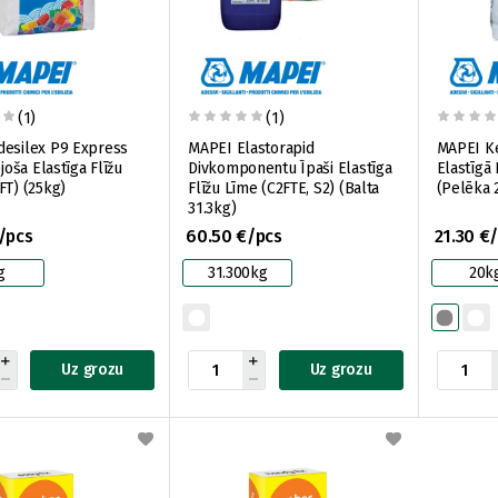
(1)
(1)
desilex P9 Express
MAPEI Elastorapid
MAPEI Ke
ējoša Elastīga Flīžu
Divkomponentu Īpaši Elastīga
Elastīgā 
FT) (25kg)
Flīžu Līme (C2FTE, S2) (Balta
(Pelēka 
31.3kg)
/pcs
60.50 €/pcs
21.30 €
g
31.300kg
20k
Uz grozu
Uz grozu