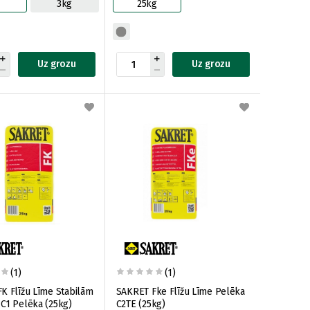
g
3kg
25kg
Uz grozu
Uz grozu
(1)
(1)
K Flīžu Līme Stabilām
SAKRET Fke Flīžu Līme Pelēka
C1 Pelēka (25kg)
C2TE (25kg)