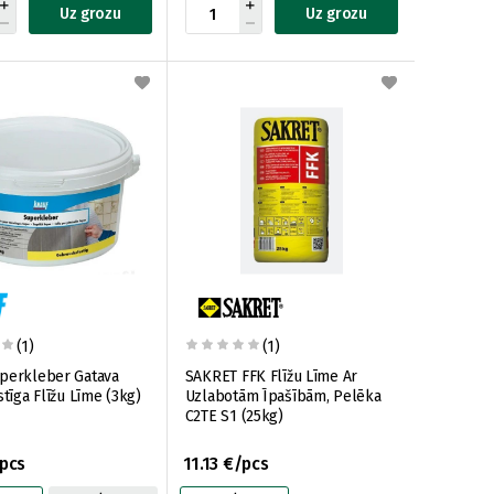
Uz grozu
Uz grozu
(1)
(1)
perkleber Gatava
SAKRET FFK Flīžu Līme Ar
stīga Flīžu Līme (3kg)
Uzlabotām Īpašībām, Pelēka
C2TE S1 (25kg)
/pcs
11.13 €/pcs