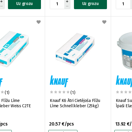
Uz grozu
Uz grozu
(1)
(1)
 Flīžu Līme
Knauf K6 Ātri Cietējoša Flīžu
Knauf Su
leber Weiss C2TE
Līme Schnellkleber (25kg)
Īpaši Ela
/pcs
20.57 €/pcs
13.92 €