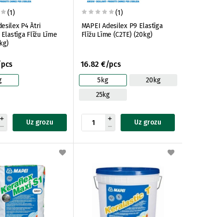
(1)
(1)
esilex P4 Ātri
MAPEI Adesilex P9 Elastīga
 Elastīga Flīžu Līme
Flīžu Līme (C2TE) (20kg)
kg)
/pcs
16.82 €/pcs
g
5kg
20kg
25kg
Uz grozu
Uz grozu