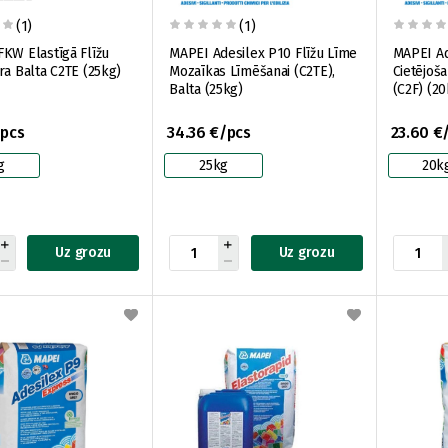
(1)
(1)
KW Elastīgā Flīžu
MAPEI Adesilex P10 Flīžu Līme
MAPEI Ad
ra Balta C2TE (25kg)
Mozaīkas Līmēšanai (C2TE),
Cietējoša
Balta (25kg)
(C2F) (20
/pcs
34.36 €/pcs
23.60 €
g
25kg
20k
Uz grozu
Uz grozu