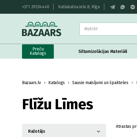
+371 29334440
Katlakalna iela 8, Rīga
Preču
Siltumizolācijas Materiāli
Katalogs
Bazaars.lv
Katalogs
Sausie maisījumi un špakteles
Flīžu Līmes
Atrastas pr
Ražotājs