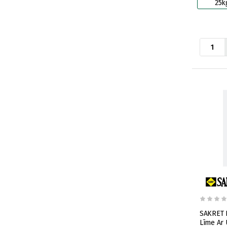
25k
SAKRET F
Līme Ar