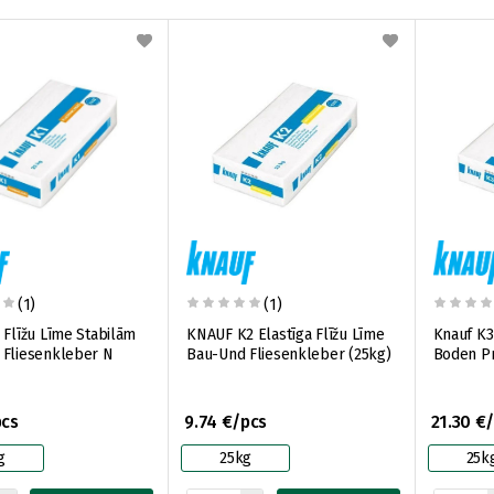
(1)
(1)
 Flīžu Līme Stabilām
KNAUF K2 Elastīga Flīžu Līme
Knauf K3
 Fliesenkleber N
Bau-Und Fliesenkleber (25kg)
Boden Pr
pcs
9.74 €/pcs
21.30 €
g
25kg
25k