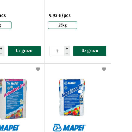
pcs
9.93 €/pcs
g
25kg
Uz grozu
Uz grozu