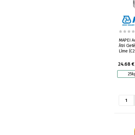
MAPEI A
Ātri Ciet
Līme (C2
24.68 €
25k