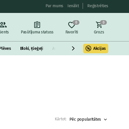
Par mums
Ienākt
Reģistrēties
0
0
lients
Pasūtījuma statuss
Favorīti
Grozs
Plēves
Bloki, Ķieģeļi
Armatūra un metāls
Akcijas
Fasādes Siltināš
Kārtot:
Pēc popularitātes