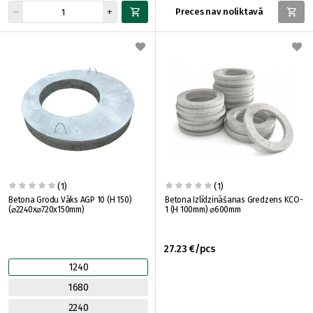
Preces nav noliktavā
(1)
(1)
Betona Grodu Vāks AGP 10 (H 150)
Betona Izlīdzināšanas Gredzens KCO-
(⌀2240x⌀720x150mm)
1 (H 100mm) ⌀600mm
27.23 €/pcs
1240
1680
2240