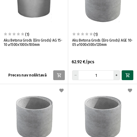
(1)
(1)
Aku Betona Grods (Eiro Grods) AG 15-
Aku Betona Grods (Eiro Grods) AGE 10-
10 ⌀1500x1000x100mm
05 ⌀1000x500x120mm
62.92 €/pcs
Preces nav noliktavā