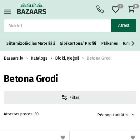
0
0
Atrast
Siltumizolācijas Materiāli
Ģipškartons/ Profili
Plāksnes
Jumta S
Bazaars.lv
Katalogs
Bloki, Ķieģeļi
Betona Grodi
Betona Grodi
Filtrs
30
Pēc popularitātes