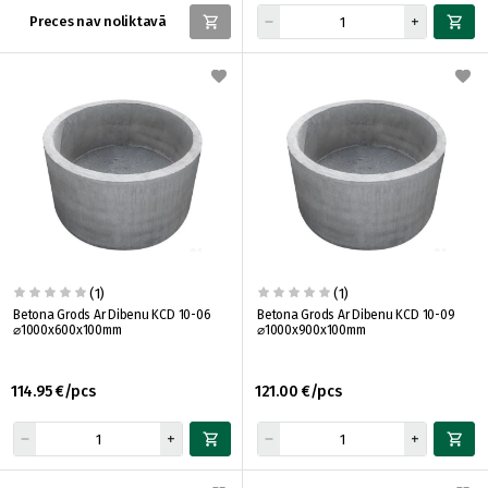
Preces nav noliktavā
(1)
(1)
Betona Grods Ar Dibenu KCD 10-06
Betona Grods Ar Dibenu KCD 10-09
⌀1000x600x100mm
⌀1000x900x100mm
114.95 €/pcs
121.00 €/pcs