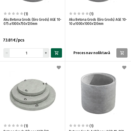
(1)
(1)
Aku Betona Grods (Eiro Grods) AGE 10-
Aku Betona Grods (Eiro Grods) AGE 10-
075 ⌀1000x750x120mm
10 ⌀1000x1000x120mm
73.81 €/pcs
Preces nav noliktavā
(1)
(1)