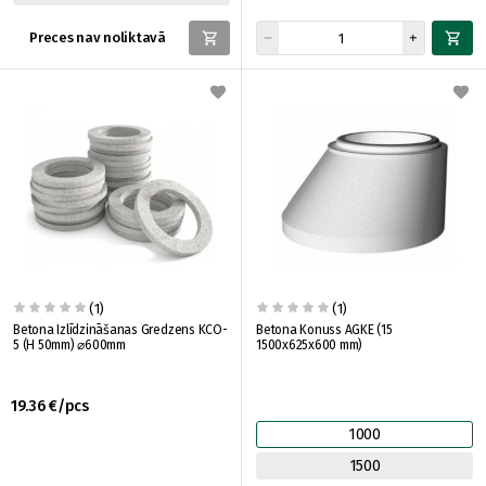
Preces nav noliktavā
(1)
(1)
Betona Izlīdzināšanas Gredzens KCO-
Betona Konuss AGKE (15
5 (H 50mm) ⌀600mm
1500x625x600 mm)
19.36 €/pcs
1000
1500