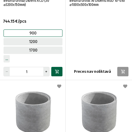
Betona Groda Dibens KCD (30
Betona Grods Ar Dibenu AGD 10-050
⌀3200x150mm)
⌀1000x500x100mm
744.15 €/pcs
900
1200
1700
Preces nav noliktavā