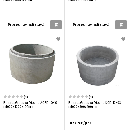
Preces nav noliktavā
Preces nav noliktavā
(1)
(1)
Betona Grods Ar Dibenu AGED 10-10
Betona Grods Ar Dibenu KCD 10-03
⌀1000x1000x120mm
⌀1000x300x100mm
102.85 €/pcs