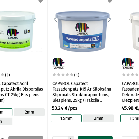
(1)
(1)
Capatect Acril
CAPAROL Capatect
CAPAROL 
putz Akrila Dispersijas
Fassadenputz K15 Ar Siloksānu
Fassaden
s CT 25kg Biezpiens
Stiprināts Struktūrapmetums,
Dekoratī
mm)
Biezpiens, 25kg (Frakcija
Biezpiens
1,5mm)
53.24 €/pcs
45.98 €
mm
2mm
1.5mm
2mm
1.5
m
nav