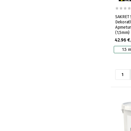
SAKRET 
Dekoratīv
Apmetum
(1,5mm)
42.96 €
1.5 