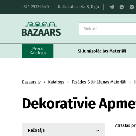
+371 29334440
Katlakalna iela 8, Rīga
Preču
Siltumizolācijas Materiāli
Katalogs
Bazaars.lv
Katalogs
Fasādes Siltināšanas Materiāli
D
Dekoratīvie Apme
Atrastas pr
Ražotājs