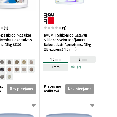
(1)
(1)
MosaikTop Mozaīkas
BAUMIT SilikonTop Gatavais
Šķembu Dekoratīvais
Silikona Sveķu Tonējamais
, 25kg (330)
Dekoratīvais Apmetums, 25kg
((Biezpiens) 1,5 mm)
1.5mm
2mm
2mm
vēl (2)
av
Preces nav
ā
noliktavā