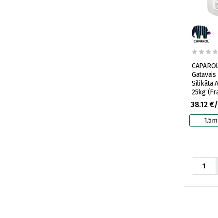
CAPAROL
Gatavais
Silikāta
25kg (Fr
38.12 €
1.5