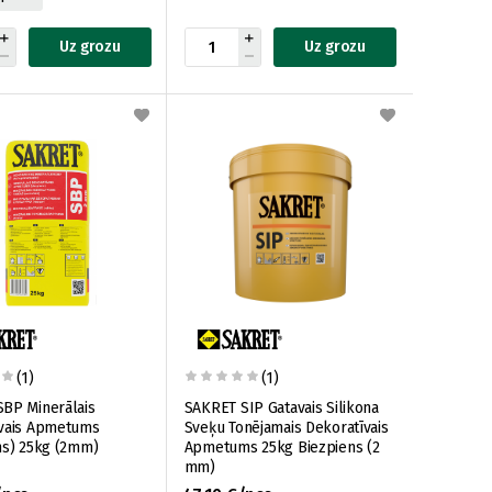
Uz grozu
Uz grozu
(1)
(1)
BP Minerālais
SAKRET SIP Gatavais Silikona
īvais Apmetums
Sveķu Tonējamais Dekoratīvais
ns) 25kg (2mm)
Apmetums 25kg Biezpiens (2
mm)