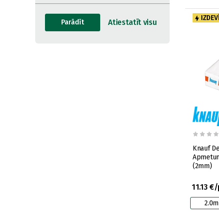
IZDEV
Knauf De
Apmetums
(2mm)
11.13 €
2.0