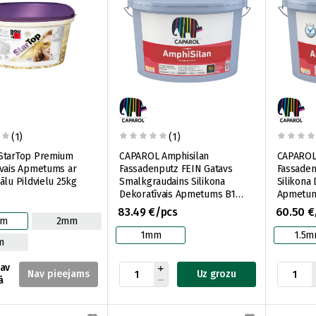
(1)
(1)
StarTop Premium
CAPAROL Amphisilan
CAPAROL
īvais Apmetums ar
Fassadenputz FEIN Gatavs
Fassaden
ālu Pildvielu 25kg
Smalkgraudains Silikona
Silikona 
Dekoratīvais Apmetums B1
Apmetums
25kg (Frakcija 1mm)
(Frakcija
83.49 €/pcs
60.50 €
mm
2mm
1mm
1.5
m
nav
Uz grozu
ā