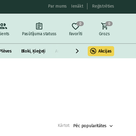
Par mums
Ienākt
Reģistrēties
0
0
lients
Pasūtījuma statuss
Favorīti
Grozs
Plēves
Bloki, Ķieģeļi
Armatūra un metāls
Akcijas
Fasādes Siltināš
Kārtot:
Pēc popularitātes