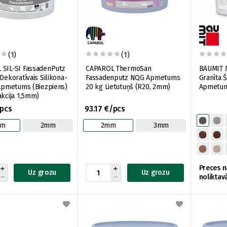
(1)
(1)
 SIL-SI FassadenPutz
CAPAROL ThermoSan
BAUMIT 
 Dekoratīvais Silikona-
Fassadenputz NQG Apmetums
Granīta 
 Apmetums (Biezpiens)
20 kg Lietutuņš (R20, 2mm)
Apmetums
akcija 1,5mm)
/pcs
93.17 €/pcs
mm
2mm
2mm
3mm
Preces n
Uz grozu
Uz grozu
noliktav