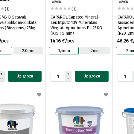
(1)
(1)
SMS B Gatavais
CAPAROL Capatec Mineral-
CAPAROL 
ais Silikona-Silikāta
Leichtputz 139 Minerālais
Fassaden
s (Biezpiens) 25kg
Vieglais Apmetums PL 25KG
Apmetums
(K15 1,5 mm)
(R20, 2m
/pcs
14.16 €/pcs
46.26 €
mm
2.0mm
1,5mm
2mm
2m
Uz grozu
Uz grozu