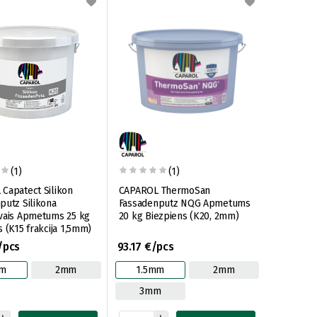
(1)
(1)
Capatect Silikon
CAPAROL ThermoSan
putz Silikona
Fassadenputz NQG Apmetums
vais Apmetums 25 kg
20 kg Biezpiens (K20, 2mm)
 (K15 frakcija 1,5mm)
/pcs
93.17 €/pcs
mm
2mm
1.5mm
2mm
3mm