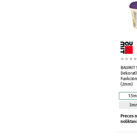
BAUMIT 
Dekorat
Funkcion
(2mm)
1.5
3m
Preces 
noliktav