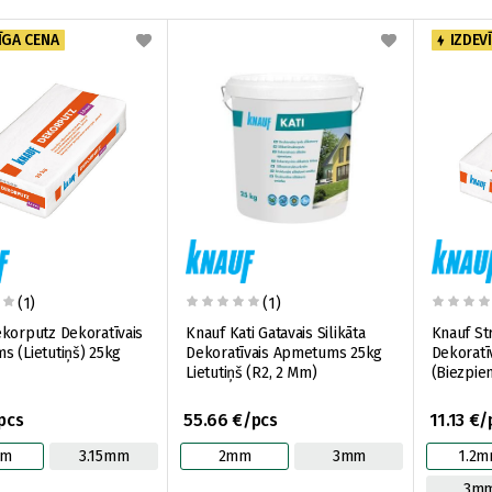
ĪGA CENA
IZDEV
(1)
(1)
korputz Dekoratīvais
Knauf Kati Gatavais Silikāta
Knauf St
 (Lietutiņš) 25kg
Dekoratīvais Apmetums 25kg
Dekorat
Lietutiņš (R2, 2 Mm)
(Biezpie
/pcs
55.66 €/pcs
11.13 €/
mm
3.15mm
2mm
3mm
1.2
3m