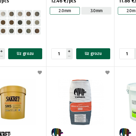
/pcs
12.46 €/pcs
11.86 €
2.0mm
3.0mm
2.0
Uz grozu
Uz grozu