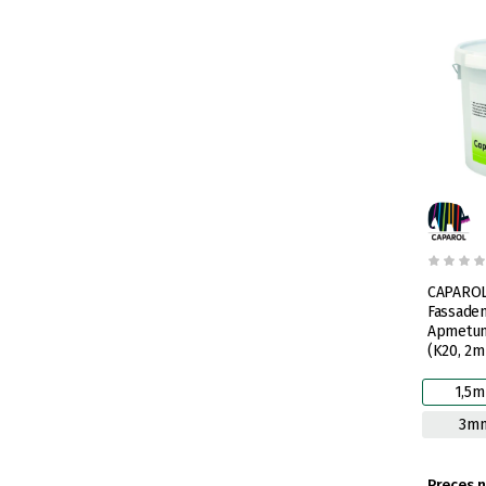
CAPAROL 
Fassaden
Apmetum
(K20, 2
1,5
3m
Preces 