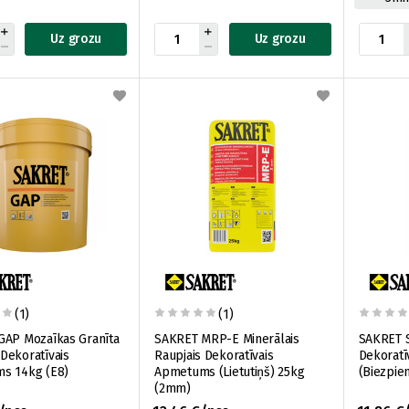
Uz grozu
Uz grozu
(1)
(1)
GAP Mozaīkas Granīta
SAKRET MRP-E Minerālais
SAKRET S
Dekoratīvais
Raupjais Dekoratīvais
Dekorat
s 14kg (E8)
Apmetums (Lietutiņš) 25kg
(Biezpie
(2mm)