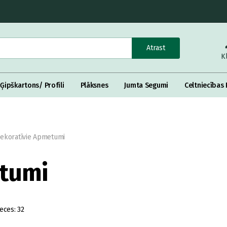
Atrast
K
Ģipškartons/ Profili
Plāksnes
Jumta Segumi
Celtniecības 
ekoratīvie Apmetumi
tumi
eces:
32