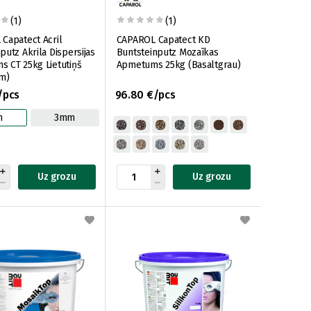
(1)
(1)
Capatect Acril
CAPAROL Capatect KD
putz Akrila Dispersijas
Buntsteinputz Mozaīkas
 CT 25kg Lietutiņš
Apmetums 25kg (Basaltgrau)
m)
/pcs
96.80 €/pcs
m
3mm
Uz grozu
Uz grozu