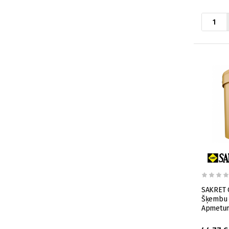
SAKRET 
Šķembu 
Apmetum