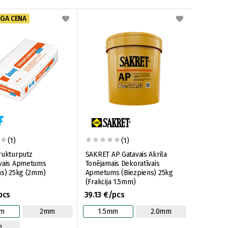
ĪGA CENA
(1)
(1)
rukturputz
SAKRET AP Gatavais Akrila
īvais Apmetums
Tonējamais Dekoratīvais
ns) 25kg (2mm)
Apmetums (Biezpiens) 25kg
(Frakcija 1.5mm)
pcs
39.13 €/pcs
mm
2mm
1.5mm
2.0mm
m