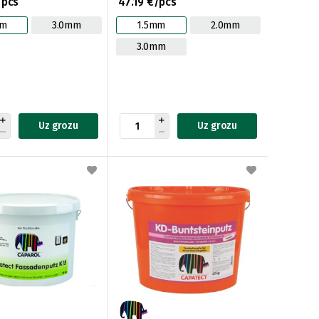
/pcs
47.19 €/pcs
mm
3.0mm
1.5mm
2.0mm
3.0mm
Uz grozu
Uz grozu