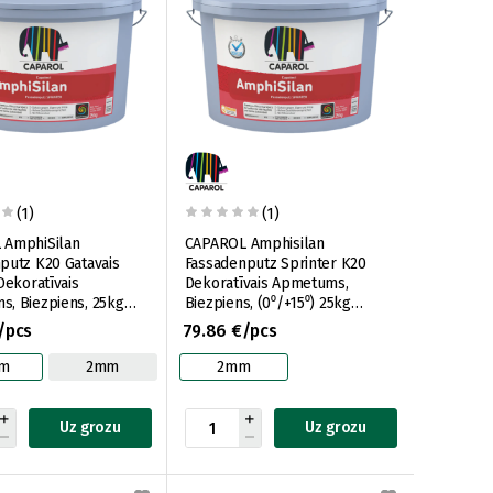
(1)
(1)
 AmphiSilan
CAPAROL Amphisilan
putz K20 Gatavais
Fassadenputz Sprinter K20
Dekoratīvais
Dekoratīvais Apmetums,
, Biezpiens, 25kg
Biezpiens, (0⁰/+15⁰) 25kg
 1,5mm)
(Frakcija 2mm)
/pcs
79.86 €/pcs
mm
2mm
2mm
Uz grozu
Uz grozu