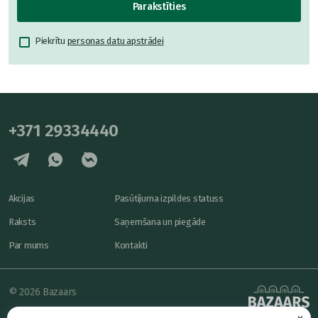
Parakstīties
Piekrītu
personas datu apstrādei
+371 29334440
Akcijas
Pasūtījuma izpildes statuss
Raksts
Saņemšana un piegāde
Par mums
Kontakti
© 2026 Bazaars
×
Konfidencialitāte