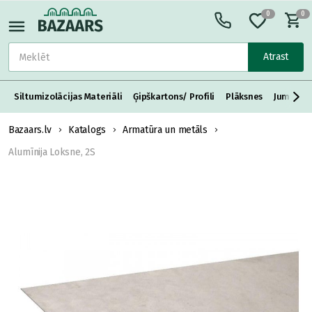
0
0
Atrast
Siltumizolācijas Materiāli
Ģipškartons/ Profili
Plāksnes
Jumta S
Bazaars.lv
Katalogs
Armatūra un metāls
Alumīnija Loksne, 2S