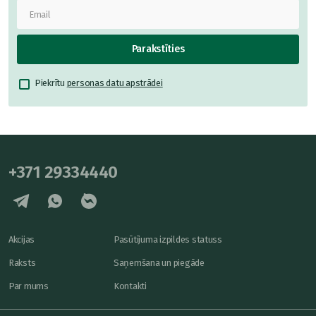
Parakstīties
Piekrītu
personas datu apstrādei
+371 29334440
Akcijas
Pasūtījuma izpildes statuss
Raksts
Saņemšana un piegāde
Par mums
Kontakti