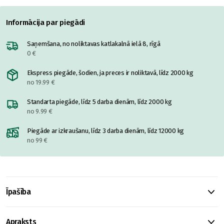
Informācija par piegādi
Saņemšana, no noliktavas katlakalnā ielā 8, rīgā
0 €
Ekspress piegāde, šodien, ja preces ir noliktavā, līdz 2000 kg
no 19.99 €
Standarta piegāde, līdz 5 darba dienām, līdz 2000 kg
no 9.99 €
Piegāde ar izkraušanu, līdz 3 darba dienām, līdz 12000 kg
no 99 €
Īpašība
Apraksts