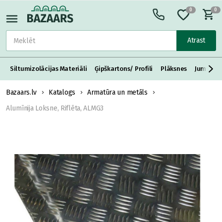
0
0
Atrast
Siltumizolācijas Materiāli
Ģipškartons/ Profili
Plāksnes
Jumta S
Bazaars.lv
Katalogs
Armatūra un metāls
Alumīnija Loksne, Riflēta, ALMG3