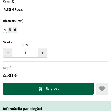
Cena (€)
4.30 €/pcs
Diametrs (mm)
4
5
6
Skaits
pcs
Kopā
4.30 €
Uz grozu
Informācija par piegādi