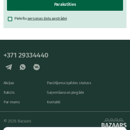
Parakstīties
Piekrītu
personas datu apstrādei
+371 29334440
Akcijas
Pasūtījuma izpildes statuss
Raksts
Saņemšana un piegāde
Par mums
Kontakti
© 2026 Bazaars