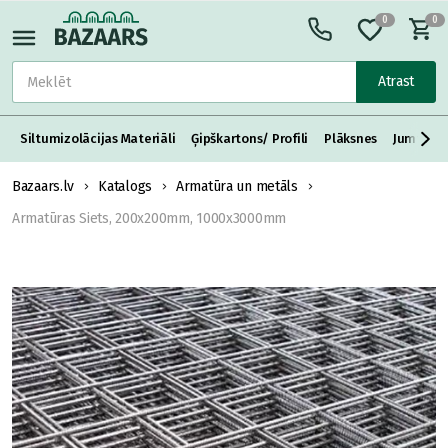
0
0
Atrast
Siltumizolācijas Materiāli
Ģipškartons/ Profili
Plāksnes
Jumta S
Bazaars.lv
Katalogs
Armatūra un metāls
Armatūras Siets, 200x200mm, 1000x3000mm