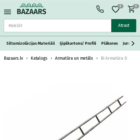
0
0
Atrast
Siltumizolācijas Materiāli
Ģipškartons/ Profili
Plāksnes
Jumta S
Bazaars.lv
Katalogs
Armatūra un metāls
Bi Armatūra D