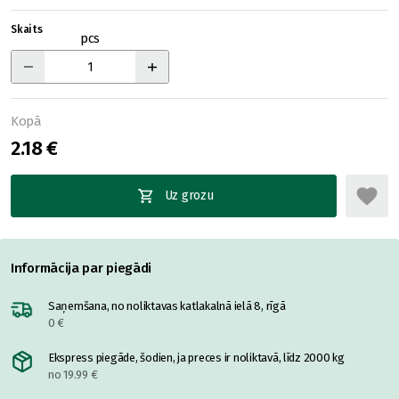
Skaits
pcs
Kopā
2.18 €
Uz grozu
Informācija par piegādi
Saņemšana, no noliktavas katlakalnā ielā 8, rīgā
0 €
Ekspress piegāde, šodien, ja preces ir noliktavā, līdz 2000 kg
no 19.99 €