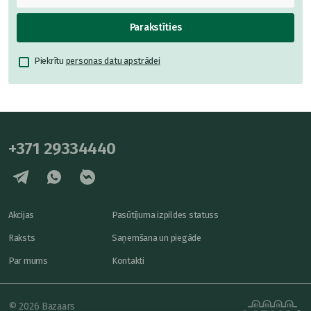
Parakstīties
Piekrītu
personas datu apstrādei
+371 29334440
Akcijas
Pasūtījuma izpildes statuss
Raksts
Saņemšana un piegāde
Par mums
Kontakti
© 2026 Bazaars