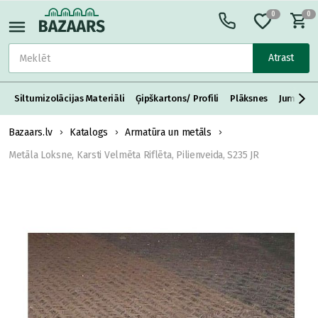
0
0
Atrast
Siltumizolācijas Materiāli
Ģipškartons/ Profili
Plāksnes
Jumta S
Bazaars.lv
Katalogs
Armatūra un metāls
Metāla Loksne, Karsti Velmēta Riflēta, Pilienveida, S235 JR