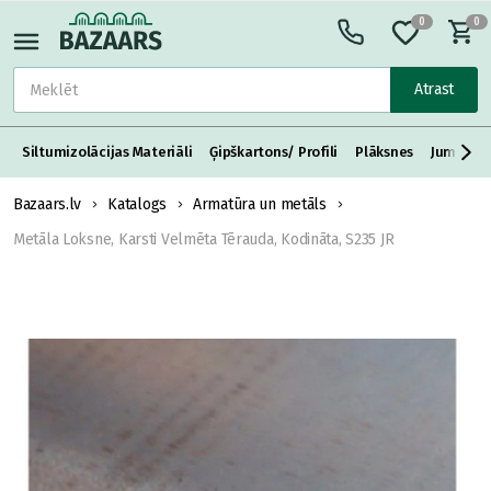
0
0
Atrast
Siltumizolācijas Materiāli
Ģipškartons/ Profili
Plāksnes
Jumta S
Bazaars.lv
Katalogs
Armatūra un metāls
Metāla Loksne, Karsti Velmēta Tērauda, Kodināta, S235 JR