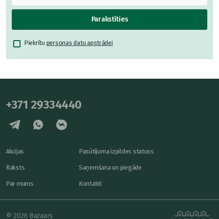
Parakstīties
Piekrītu
personas datu apstrādei
+371 29334440
Akcijas
Pasūtījuma izpildes statuss
Raksts
Saņemšana un piegāde
Par mums
Kontakti
© 2026 Bazaars