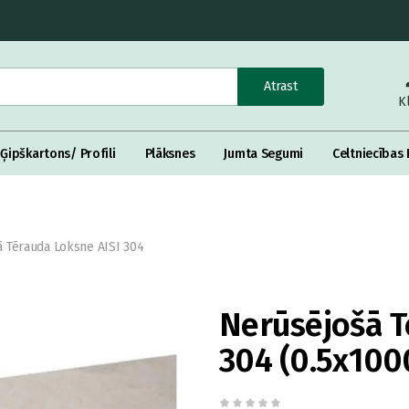
Atrast
K
Ģipškartons/ Profili
Plāksnes
Jumta Segumi
Celtniecības 
 Tērauda Loksne AISI 304
Nerūsējošā T
304 (0.5x10