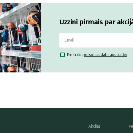
Uzzini pirmais par akci
Piekrītu
personas datu apstrādei
Akcijas
Pa