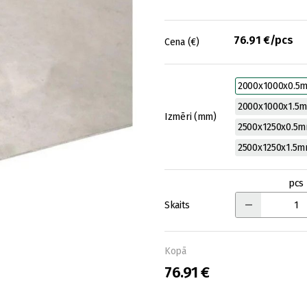
76.91 €/pcs
Cena (€)
2000x1000x0.5
2000x1000x1.5
Izmēri (mm)
2500x1250x0.5
2500x1250x1.5
pcs
Skaits
Kopā
76.91 €