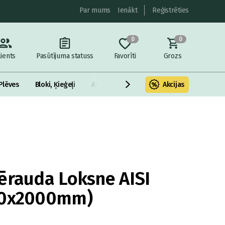
Par mums
Ienākt
Reģistrēties
0
0
lients
Pasūtījuma statuss
Favorīti
Grozs
Plēves
Bloki, Ķieģeļi
Armatūra un metāls
Akcijas
Fasādes Siltināš
ērauda Loksne AISI
00x2000mm)