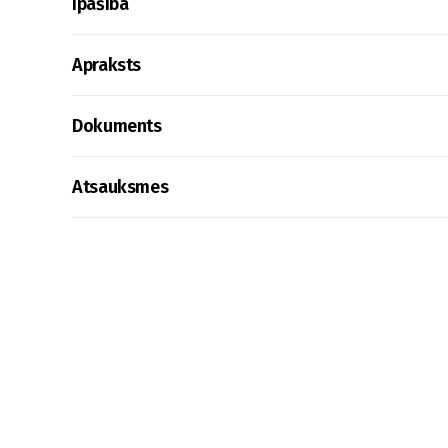
Īpašība
Apraksts
Dokuments
Atsauksmes