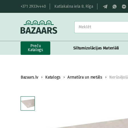
+371 29334440
Katlakalna iela 8, Rīga
Preču
Siltumizolācijas Materiāli
Katalogs
Bazaars.lv
Katalogs
Armatūra un metāls
Nerūsējošā