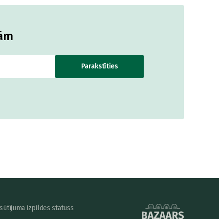
jām
Parakstīties
sūtījuma izpildes statuss