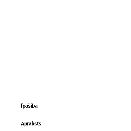
Īpašība
Apraksts