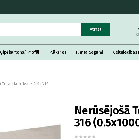
Atrast
K
Ģipškartons/ Profili
Plāksnes
Jumta Segumi
Celtniecības 
 Tērauda Loksne AISI 316
Nerūsējošā T
316 (0.5x10