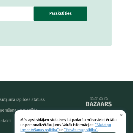
Parakstīties
sūtījuma izpildes statuss
ņemšana un piegāde
×
powered by
Mēs apstrādājam sīkdatnes, lai padarītu mūsu vietni ērtāku
ntakti
un personalizētāku jums. Vairāk informācijas:
“Sīkdatņu
izmantošanas politika”
un
“Privātuma politika”.
.