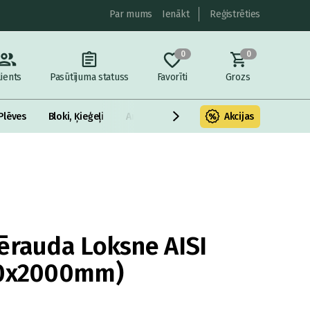
Par mums
Ienākt
Reģistrēties
0
0
lients
Pasūtījuma statuss
Favorīti
Grozs
Plēves
Bloki, Ķieģeļi
Armatūra un metāls
Akcijas
Fasādes Siltināš
ērauda Loksne AISI
00x2000mm)