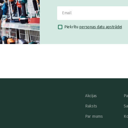
Piekrītu
personas datu apstrādei
Akcijas
Pa
Raksts
Sa
Par mums
Ko