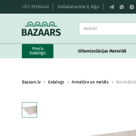
+371 29334440
Katlakalna iela 8, Rīga
Preču
Siltumizolācijas Materiāli
Katalogs
Bazaars.lv
Katalogs
Armatūra un metāls
Nerūsējošā