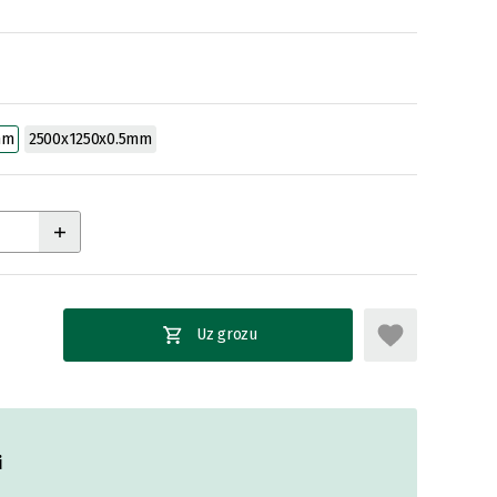
mm
2500x1250x0.5mm
Uz grozu
i