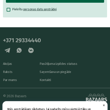
Piekrītu
personas datu apstrādei
+371 29334440
Akcijas
Pasūtījuma izpildes statuss
Raksts
Saņemšana un piegāde
Par mums
Kontakti
© 2026 Bazaars
×
Konfidencialitāte
powered by
Mēs apstrādājam sīkdatnes, lai padarītu mūsu vietni ērtāku un