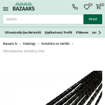
0
0
Atrast
Siltumizolācijas Materiāli
Ģipškartons/ Profili
Plāksnes
Jumta S
Bazaars.lv
Katalogs
Armatūra un metāls
Stiklašķiedras Armatūra, 50m