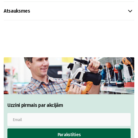
Atsauksmes
Uzzini pirmais par akcijām
Parakstīties