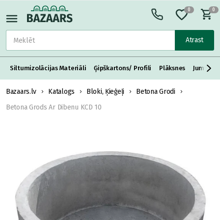
0
0
Atrast
Siltumizolācijas Materiāli
Ģipškartons/ Profili
Plāksnes
Jumta S
Bazaars.lv
Katalogs
Bloki, Ķieģeļi
Betona Grodi
Betona Grods Ar Dibenu KCD 10