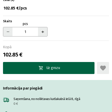
Cena (€)
102.85 €/pcs
Skaits
pcs
Kopā
102.85 €
Uz grozu
Informācija par piegādi
Saņemšana, no noliktavas katlakalnā ielā 8, rīgā
0 €