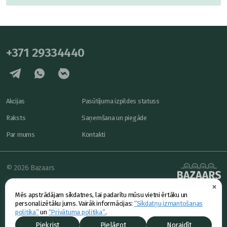
+371 29334440
Akcijas
Pasūtījuma izpildes statuss
Raksts
Saņemšana un piegāde
Par mums
Kontakti
© 2026 Bazaars
×
Konfidencialitāte
powered by
Mēs apstrādājam sīkdatnes, lai padarītu mūsu vietni ērtāku un
Piedāvājums
personalizētāku jums. Vairāk informācijas:
“Sīkdatņu izmantošanas
politika”
un
“Privātuma politika”.
.
Piekrist
Pielāgot
Noraidīt