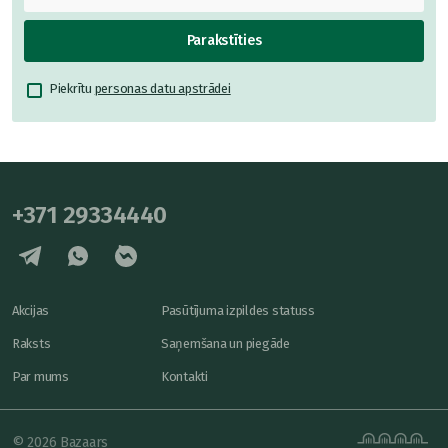
Parakstīties
Piekrītu
personas datu apstrādei
+371 29334440
Akcijas
Pasūtījuma izpildes statuss
Raksts
Saņemšana un piegāde
Par mums
Kontakti
© 2026 Bazaars