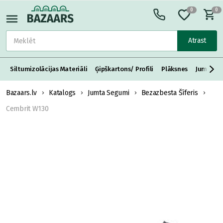
0
0
Atrast
Siltumizolācijas Materiāli
Ģipškartons/ Profili
Plāksnes
Jumta S
Bazaars.lv
Katalogs
Jumta Segumi
Bezazbesta Šīferis
Cembrit W130