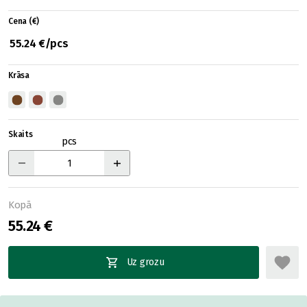
Cena (€)
55.24 €/pcs
Krāsa
Skaits
pcs
Kopā
55.24 €
Uz grozu