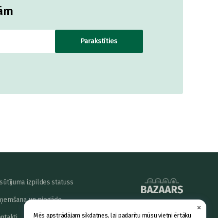
jām
Parakstīties
sūtījuma izpildes statuss
ņemšana un piegāde
×
powered by
Mēs apstrādājam sīkdatnes, lai padarītu mūsu vietni ērtāku
ntakti