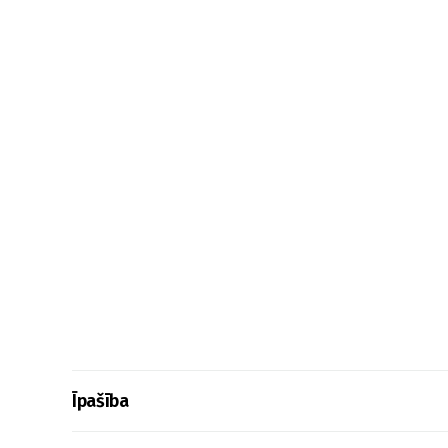
Īpašība