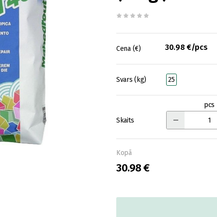
30.98 €/pcs
Cena (€)
Svars (kg)
25
pcs
Skaits
Kopā
30.98 €