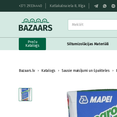
+371 29334440
Katlakalna iela 8, Rīga
Preču
Siltumizolācijas Materiāli
Katalogs
Bazaars.lv
Katalogs
Sausie maisījumi un špakteles