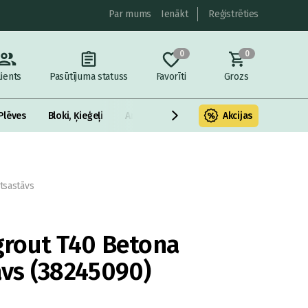
Par mums
Ienākt
Reģistrēties
0
0
lients
Pasūtījuma statuss
Favorīti
Grozs
Plēves
Bloki, Ķieģeļi
Armatūra un metāls
Akcijas
Fasādes Siltināš
tsastāvs
rout T40 Betona
vs (38245090)