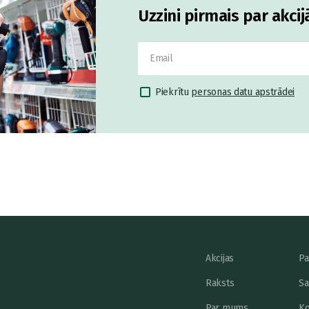
Uzzini pirmais par akci
Piekrītu
personas datu apstrādei
Akcijas
Pa
Raksts
Sa
Par mums
Ko