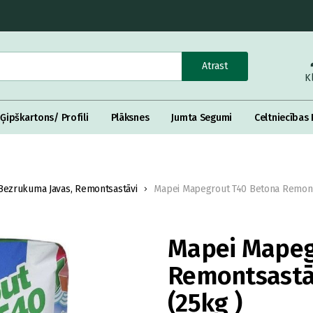
Atrast
K
Ģipškartons/ Profili
Plāksnes
Jumta Segumi
Celtniecības 
Bezrukuma Javas, Remontsastāvi
Mapei Mapegrout T40 Betona Remon
Mapei Mapeg
Remontsastā
(25kg )