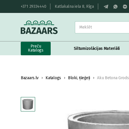
+371 29334440
Katlakalna iela 8, Rīga
Preču
Siltumizolācijas Materiāli
Katalogs
Bazaars.lv
Katalogs
Bloki, Ķieģeļi
Aku Betona Grods 