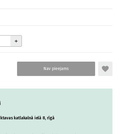
i
tavas katlakalnā ielā 8, rīgā