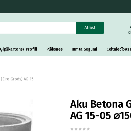
Atrast
K
Ģipškartons/ Profili
Plāksnes
Jumta Segumi
Celtniecības 
(Eiro Grods) AG 15
Aku Betona G
AG 15-05 ⌀