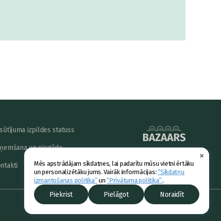
sūtījuma izpildes statuss
ņemšana un piegāde
×
powered by
Mēs apstrādājam sīkdatnes, lai padarītu mūsu vietni ērtāku
ntakti
un personalizētāku jums. Vairāk informācijas:
“Sīkdatņu
izmantošanas politika”
un
“Privātuma politika”.
.
Piekrist
Pielāgot
Noraidīt