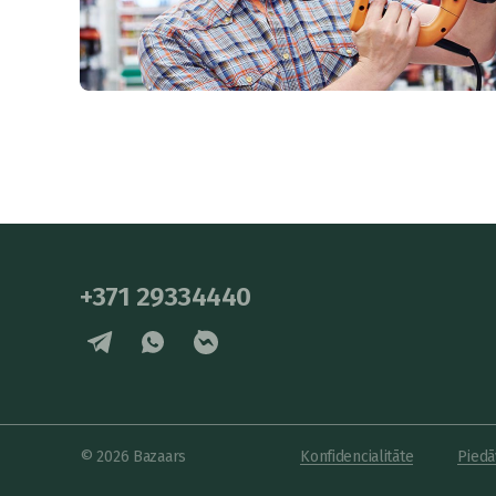
+371 29334440
© 2026 Bazaars
Konfidencialitāte
Piedā