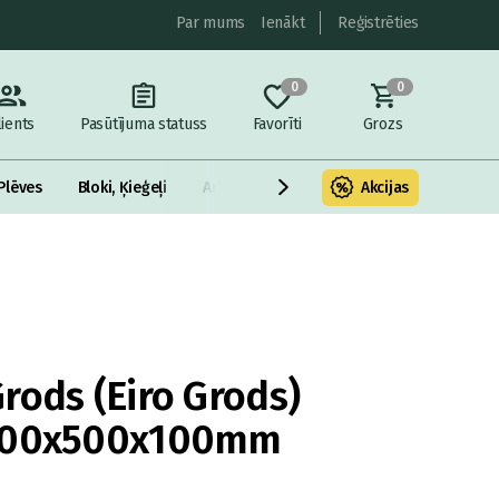
Par mums
Ienākt
Reģistrēties
0
0
lients
Pasūtījuma statuss
Favorīti
Grozs
Plēves
Bloki, Ķieģeļi
Armatūra un metāls
Akcijas
Fasādes Siltināš
rods (Eiro Grods)
1500x500x100mm