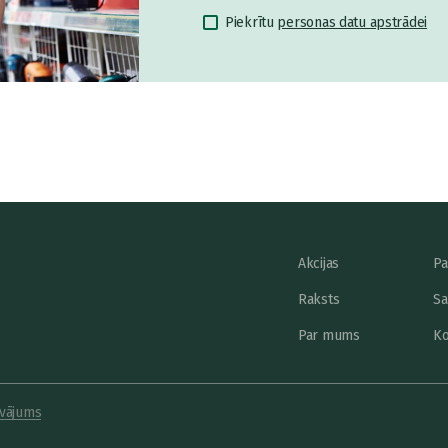
Piekrītu
personas datu apstrādei
Akcijas
Pa
Raksts
Sa
Par mums
Ko
vājums