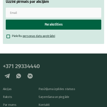
Uzzini pirmais par akcijām
Parakstīties
Piekrītu
personas datu apstrādei
+371 29334440
Akcijas
Pasūtījuma izpildes statuss
Raksts
Saņemšana un piegāde
Par mums
Kontakti