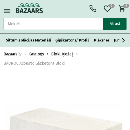
0
0
Atrast
Siltumizolācijas Materiāli
Ģipškartons/ Profili
Plāksnes
Jumta S
Bazaars.lv
Katalogs
Bloki, Ķieģeļi
BAUROC Acoustic Gāzbetona Bloki