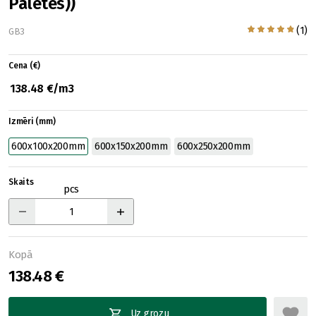
Paletes))
(1)
GB3
Cena (€)
138.48 €/m3
Izmēri (mm)
600x100x200mm
600x150x200mm
600x250x200mm
Skaits
pcs
Kopā
138.48 €
Uz grozu