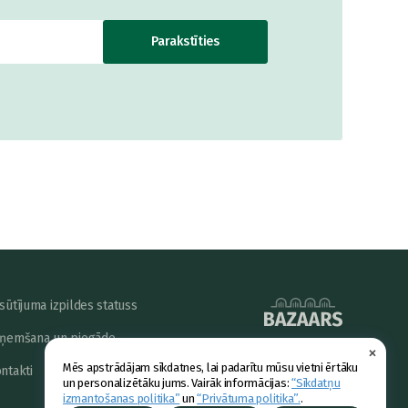
Parakstīties
sūtījuma izpildes statuss
ņemšana un piegāde
×
powered by
Mēs apstrādājam sīkdatnes, lai padarītu mūsu vietni ērtāku
ntakti
un personalizētāku jums. Vairāk informācijas:
“Sīkdatņu
izmantošanas politika”
un
“Privātuma politika”.
.