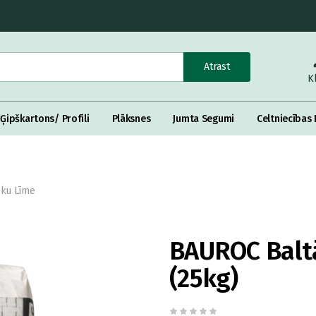
Atrast
K
Ģipškartons/ Profili
Plāksnes
Jumta Segumi
Celtniecības 
oku Līme
BAUROC Baltā
(25kg)