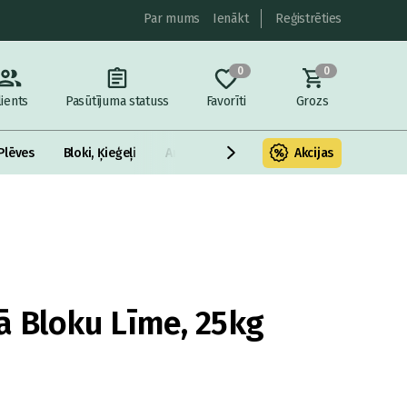
Par mums
Ienākt
Reģistrēties
0
0
lients
Pasūtījuma statuss
Favorīti
Grozs
Plēves
Bloki, Ķieģeļi
Armatūra un metāls
Akcijas
Fasādes Siltināš
 Bloku Līme, 25kg