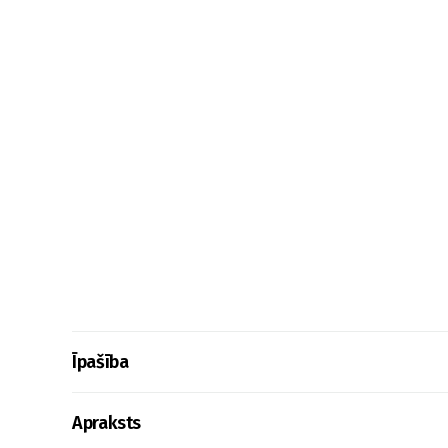
Īpašība
Apraksts