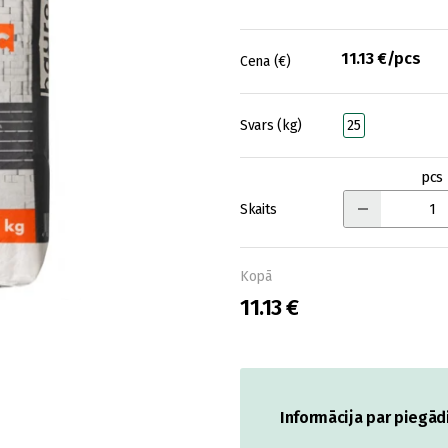
11.13 €/pcs
Cena (€)
Svars (kg)
25
pcs
Skaits
Kopā
11.13 €
Informācija par piegād