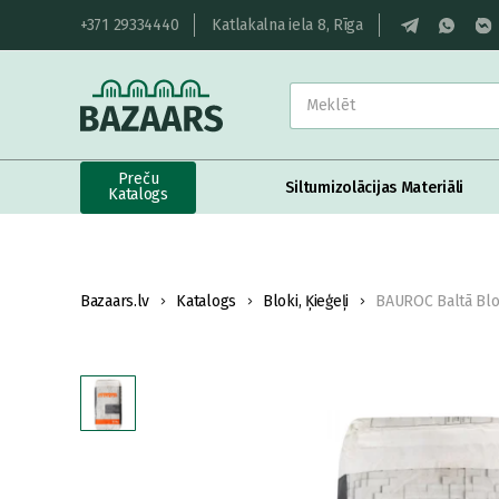
+371 29334440
Katlakalna iela 8, Rīga
Preču
Siltumizolācijas Materiāli
Katalogs
Bazaars.lv
Katalogs
Bloki, Ķieģeļi
BAUROC Baltā Bl