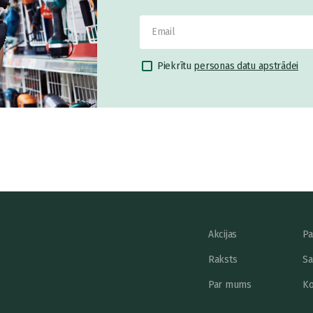
Piekrītu
personas datu apstrādei
Akcijas
Pa
Raksts
Sa
Par mums
Ko