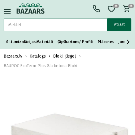
0
0
Atrast
Siltumizolācijas Materiāli
Ģipškartons/ Profili
Plāksnes
Jumta S
Bazaars.lv
Katalogs
Bloki, Ķieģeļi
BAUROC EcoTerm Plus Gāzbetona Bloki