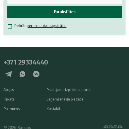
Parakstīties
Piekrītu
personas datu apstrādei
+371 29334440
Akcijas
Pasūtījuma izpildes statuss
Raksts
Saņemšana un piegāde
Par mums
Kontakti
© 2026 Bazaars