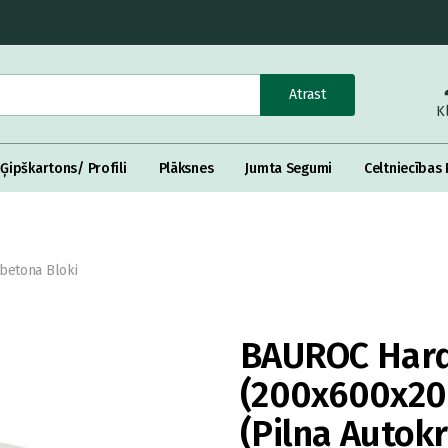
Atrast
K
Ģipškartons/ Profili
Plāksnes
Jumta Segumi
Celtniecības 
betona Bloki
BAUROC Hard
(200x600x200
(Pilna Autokr