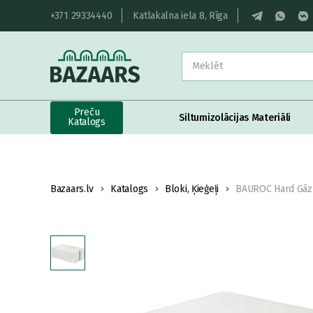
+371 29334440
Katlakalna iela 8, Rīga
Preču
Siltumizolācijas Materiāli
Katalogs
Bazaars.lv
Katalogs
Bloki, Ķieģeļi
BAUROC Hard Gāz