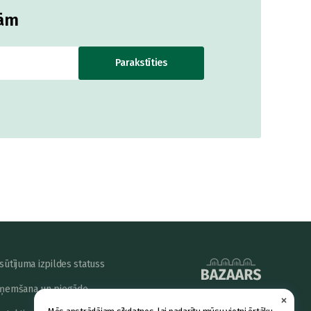
jām
Parakstīties
sūtījuma izpildes statuss
ņemšana un piegāde
×
powered by