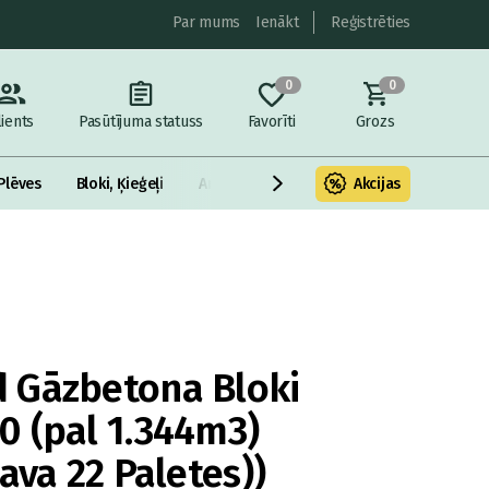
Par mums
Ienākt
Reģistrēties
0
0
lients
Pasūtījuma statuss
Favorīti
Grozs
Plēves
Bloki, Ķieģeļi
Armatūra un metāls
Akcijas
Fasādes Siltināš
 Gāzbetona Bloki
 (pal 1.344m3)
ava 22 Paletes))