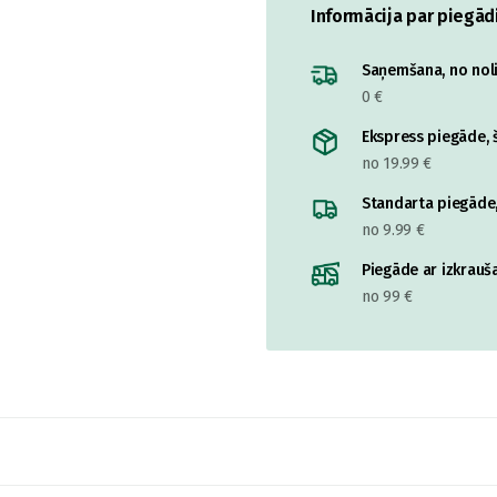
Informācija par piegād
Saņemšana, no nolik
0 €
Ekspress piegāde, š
no 19.99 €
Standarta piegāde,
no 9.99 €
Piegāde ar izkrauša
no 99 €