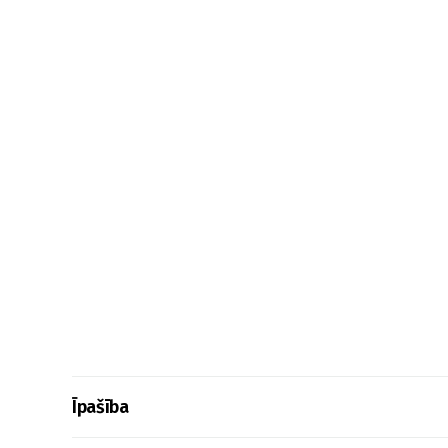
Īpašība