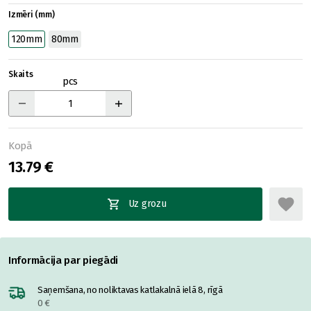
Izmēri (mm)
120mm
80mm
Skaits
pcs
Kopā
13.79 €
Uz grozu
Informācija par piegādi
Saņemšana, no noliktavas katlakalnā ielā 8, rīgā
0 €