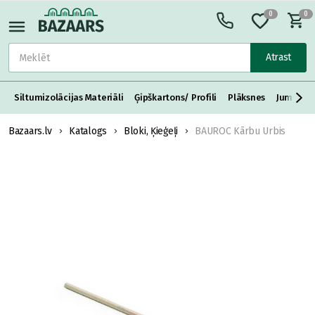
0
0
Atrast
Siltumizolācijas Materiāli
Ģipškartons/ Profili
Plāksnes
Jumta S
Bazaars.lv
Katalogs
Bloki, Ķieģeļi
BAUROC Kārbu Urbis