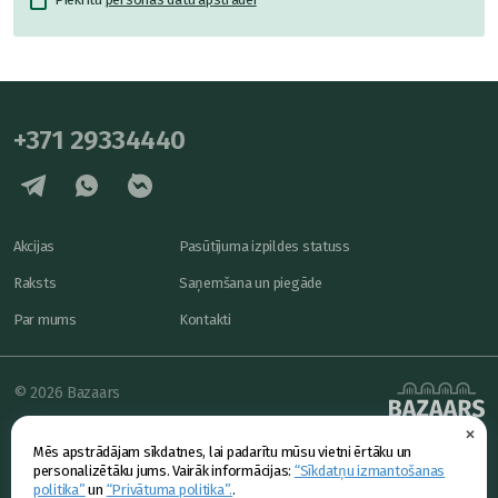
+371 29334440
Akcijas
Pasūtījuma izpildes statuss
Raksts
Saņemšana un piegāde
Par mums
Kontakti
© 2026 Bazaars
×
Konfidencialitāte
powered by
Mēs apstrādājam sīkdatnes, lai padarītu mūsu vietni ērtāku un
Piedāvājums
personalizētāku jums. Vairāk informācijas:
“Sīkdatņu izmantošanas
politika”
un
“Privātuma politika”.
.