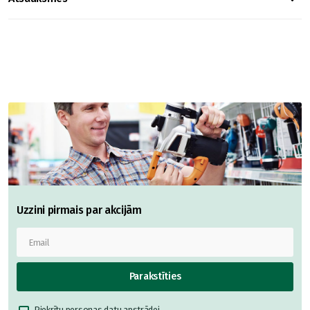
Uzzini pirmais par akcijām
Parakstīties
Piekrītu
personas datu apstrādei