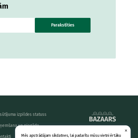
jām
Parakstīties
sūtījuma izpildes statuss
ņemšana un piegāde
×
powered by
Mēs apstrādājam sīkdatnes, lai padarītu mūsu vietni ērtāku
ntakti