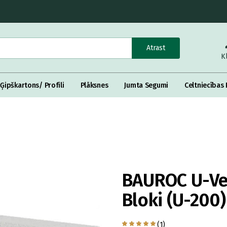
Atrast
K
Ģipškartons/ Profili
Plāksnes
Jumta Segumi
Celtniecības 
BAUROC U-Ve
Bloki (U-200)
(1)