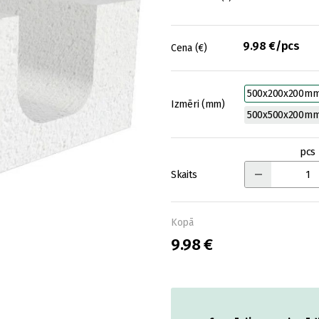
9.98 €/pcs
Cena (€)
500x200x200m
Izmēri (mm)
500x500x200m
pcs
Skaits
Kopā
9.98 €