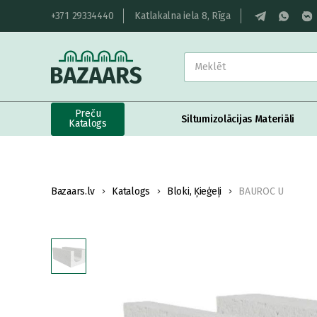
+371 29334440
Katlakalna iela 8, Rīga
Preču
Siltumizolācijas Materiāli
Katalogs
Bazaars.lv
Katalogs
Bloki, Ķieģeļi
BAUROC U