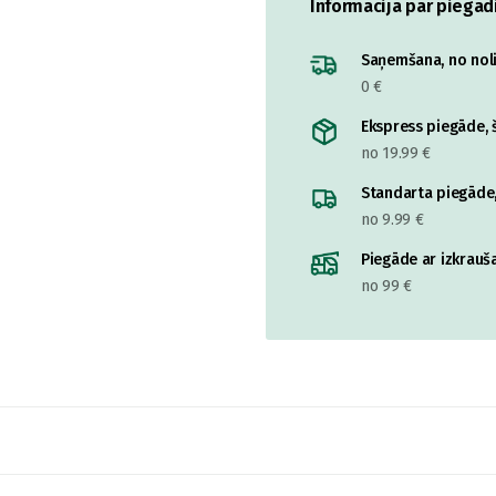
Informācija par piegād
Saņemšana, no nolik
0 €
Ekspress piegāde, š
no 19.99 €
Standarta piegāde,
no 9.99 €
Piegāde ar izkrauša
no 99 €