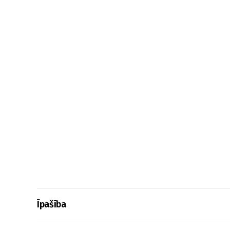
Īpašība