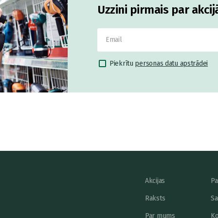
Uzzini pirmais par akci
Piekrītu
personas datu apstrādei
Akcijas
Pa
Raksts
Sa
Par mums
Ko