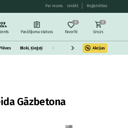
Par mums
Ienākt
Reģistrēties
0
0
lients
Pasūtījuma statuss
Favorīti
Grozs
Plēves
Bloki, Ķieģeļi
Armatūra un metāls
Akcijas
Fasādes Siltināš
ida Gāzbetona
GB8