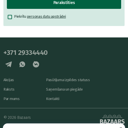
Parakstīties
Piekrītu
personas datu apstrādei
+371 29334440
Akcijas
Pasūtījuma izpildes statuss
Raksts
Saņemšana un piegāde
Par mums
Kontakti
© 2026 Bazaars
×
Konfidencialitāte