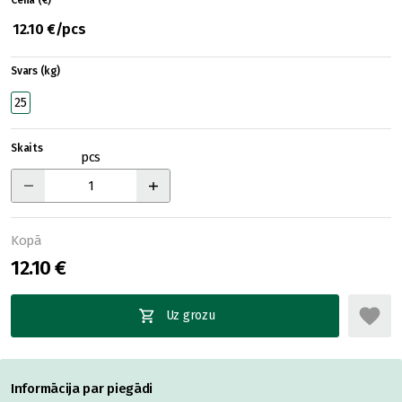
Cena (€)
12.10 €/pcs
Svars (kg)
25
Skaits
pcs
Kopā
12.10 €
Uz grozu
Informācija par piegādi