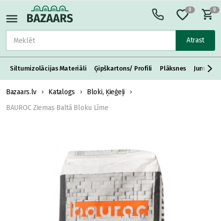
0
0
Atrast
Siltumizolācijas Materiāli
Ģipškartons/ Profili
Plāksnes
Jumta S
Bazaars.lv
Katalogs
Bloki, Ķieģeļi
BAUROC Ziemas Baltā Bloku Līme