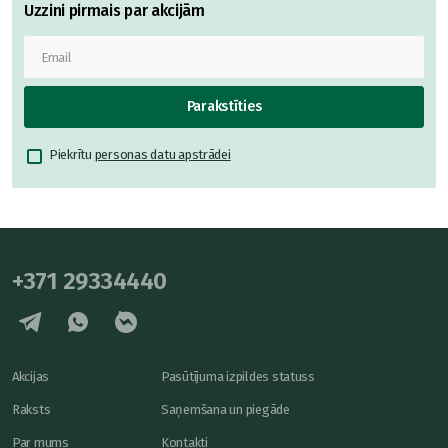
Uzzini pirmais par akcijām
Parakstīties
Piekrītu
personas datu apstrādei
+371 29334440
Akcijas
Pasūtījuma izpildes statuss
Raksts
Saņemšana un piegāde
Par mums
Kontakti