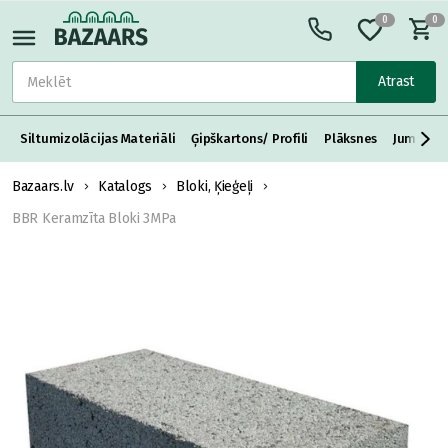
0
0
Atrast
Siltumizolācijas Materiāli
Ģipškartons/ Profili
Plāksnes
Jumta S
Bazaars.lv
Katalogs
Bloki, Ķieģeļi
BBR Keramzīta Bloki 3MPa