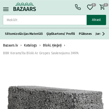
0
0
Atrast
Siltumizolācijas Materiāli
Ģipškartons/ Profili
Plāksnes
Jumta S
Bazaars.lv
Katalogs
Bloki, Ķieģeļi
BBR Keramzīta Bloki Ar Gropes Savienojumu 3MPA