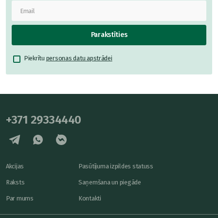
Parakstīties
Piekrītu
personas datu apstrādei
+371 29334440
Akcijas
Pasūtījuma izpildes statuss
Raksts
Saņemšana un piegāde
Par mums
Kontakti