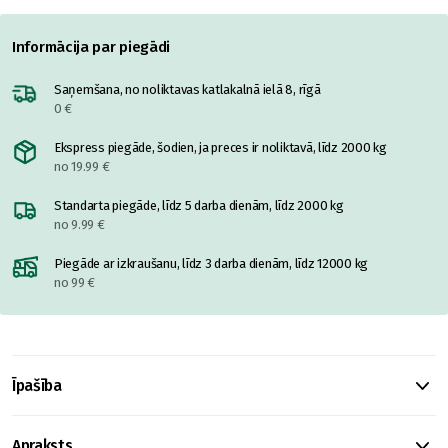
Informācija par piegādi
Saņemšana, no noliktavas katlakalnā ielā 8, rīgā
0 €
Ekspress piegāde, šodien, ja preces ir noliktavā, līdz 2000 kg
no 19.99 €
Standarta piegāde, līdz 5 darba dienām, līdz 2000 kg
no 9.99 €
Piegāde ar izkraušanu, līdz 3 darba dienām, līdz 12000 kg
no 99 €
Īpašība
Apraksts