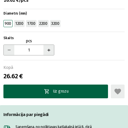
26.62 €/pcs
Diametrs (mm)
900
1200
1700
2200
3200
Skaits
pcs
Kopā
26.62 €
Uz grozu
Informācija par piegādi
Saņemšana, no noliktavas katlakalnā ielā 8, rīgā