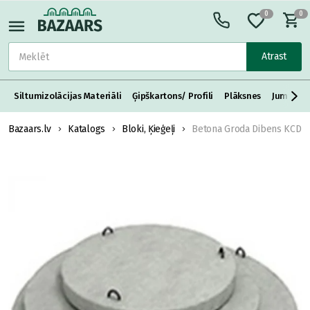
0
0
Atrast
Siltumizolācijas Materiāli
Ģipškartons/ Profili
Plāksnes
Jumta S
Bazaars.lv
Katalogs
Bloki, Ķieģeļi
Betona Groda Dibens KCD