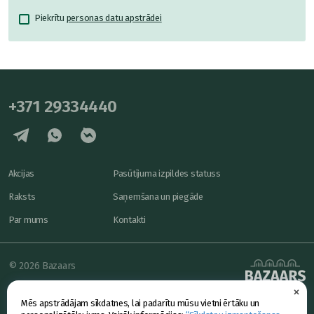
Piekrītu
personas datu apstrādei
+371 29334440
Akcijas
Pasūtījuma izpildes statuss
Raksts
Saņemšana un piegāde
Par mums
Kontakti
© 2026 Bazaars
×
Konfidencialitāte
powered by
Mēs apstrādājam sīkdatnes, lai padarītu mūsu vietni ērtāku un
Piedāvājums