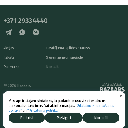
+371 29334440
Akcijas
Pasūtījuma izpildes statuss
Raksts
Saņemšana un piegāde
Par mums
Kontakti
© 2026 Bazaars
×
Konfidencialitāte
powered by
Mēs apstrādājam sīkdatnes, lai padarītu mūsu vietni ērtāku un
Piedāvājums
personalizētāku jums. Vairāk informācijas:
“Sīkdatņu izmantošanas
politika”
un
“Privātuma politika”.
.
Piekrist
Pielāgot
Noraidīt