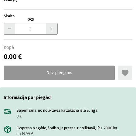
Cena (€)
Skaits
pcs
Kopā
0.00 €
Informācija par piegādi
Saņemšana, no noliktavas katlakalnā ielā 8, rīgā
0 €
Ekspress piegāde, šodien, ja preces ir noliktavā, līdz 2000 kg
no 19.99 €