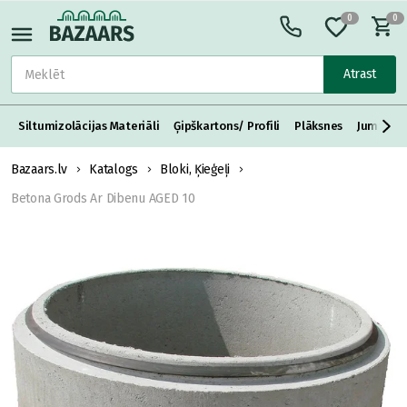
0
0
Atrast
Siltumizolācijas Materiāli
Ģipškartons/ Profili
Plāksnes
Jumta S
Bazaars.lv
Katalogs
Bloki, Ķieģeļi
Betona Grods Ar Dibenu AGED 10