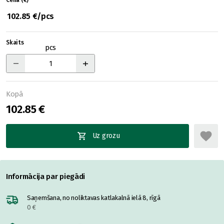
Cena (€)
102.85 €/pcs
Skaits
pcs
Kopā
102.85 €
Uz grozu
Informācija par piegādi
Saņemšana, no noliktavas katlakalnā ielā 8, rīgā
0 €