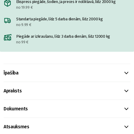
Ekspress piegāde, šodien, ja preces ir noliktavā, līdz 2000 kg
no 19.99 €
Standarta piegāde, līdz 5 darba dienām, līdz 2000 kg
no 9.99 €
Piegāde ar izkraušanu, līdz 3 darba dienām, līdz 12000 kg
no 99 €
Īpašība
Apraksts
Dokuments
Atsauksmes