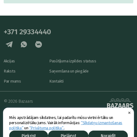
+371 29334440
Akcijas
Pasūtījuma izpildes statuss
Raksts
Saņemšana un piegāde
Par mums
Kontakti
© 2026 Bazaars
×
Konfidencialitāte
powered by
Mēs apstrādājam sīkdatnes, lai padarītu mūsu vietni ērtāku un
Piedāvājums
personalizētāku jums. Vairāk informācijas:
“Sīkdatņu izmantošanas
politika”
un
“Privātuma politika”.
.
Piekrist
Pielāgot
Noraidīt