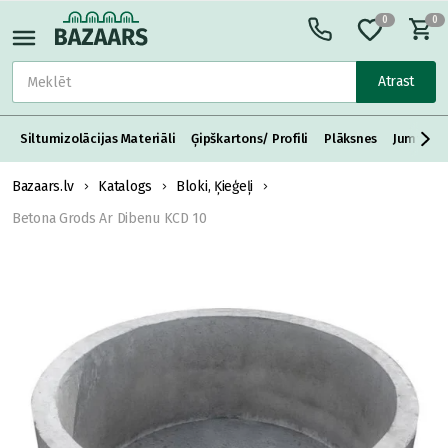
0
0
Atrast
Siltumizolācijas Materiāli
Ģipškartons/ Profili
Plāksnes
Jumta S
Bazaars.lv
Katalogs
Bloki, Ķieģeļi
Betona Grods Ar Dibenu KCD 10