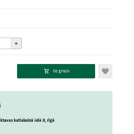
Uz grozu
i
tavas katlakalnā ielā 8, rīgā