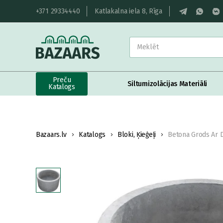
+371 29334440
Katlakalna iela 8, Rīga
Preču
Siltumizolācijas Materiāli
Katalogs
Bazaars.lv
Katalogs
Bloki, Ķieģeļi
Betona Grods Ar 