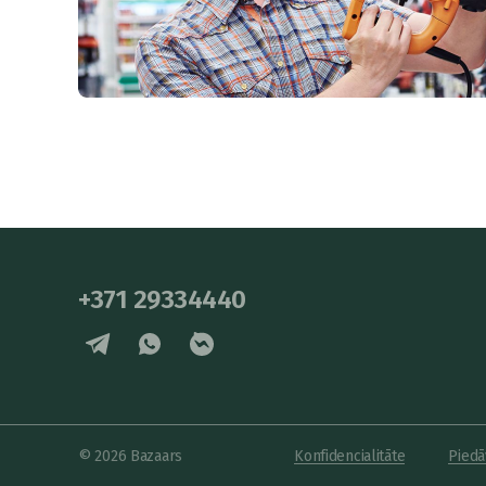
+371 29334440
© 2026 Bazaars
Konfidencialitāte
Piedā