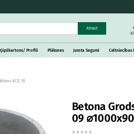
Atrast
K
Ģipškartons/ Profili
Plāksnes
Jumta Segumi
Celtniecības 
Dibenu KCD 10
Betona Grods
09 ⌀1000x9