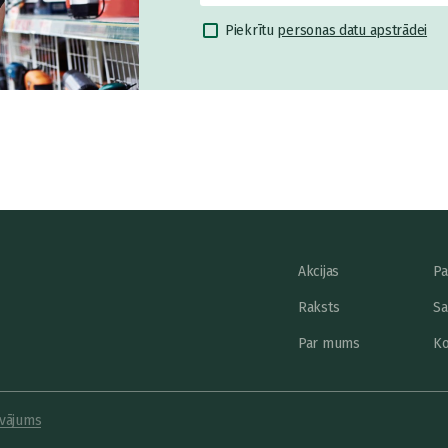
Piekrītu
personas datu apstrādei
Akcijas
Pa
Raksts
Sa
Par mums
Ko
vājums