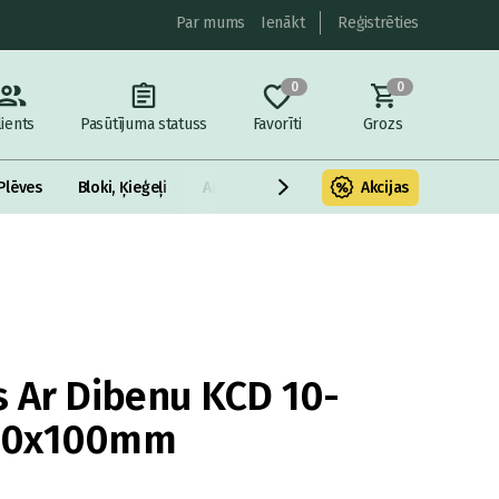
Par mums
Ienākt
Reģistrēties
0
0
lients
Pasūtījuma statuss
Favorīti
Grozs
Plēves
Bloki, Ķieģeļi
Armatūra un metāls
Akcijas
Fasādes Siltināš
 Ar Dibenu KCD 10-
00x100mm