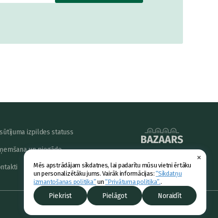
sūtījuma izpildes statuss
ņemšana un piegāde
×
powered by
Mēs apstrādājam sīkdatnes, lai padarītu mūsu vietni ērtāku
ntakti
un personalizētāku jums. Vairāk informācijas:
“Sīkdatņu
izmantošanas politika”
un
“Privātuma politika”.
.
Piekrist
Pielāgot
Noraidīt