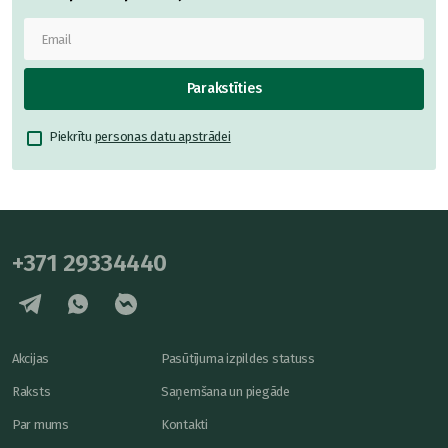
Parakstīties
Piekrītu
personas datu apstrādei
+371 29334440
Akcijas
Pasūtījuma izpildes statuss
Raksts
Saņemšana un piegāde
Par mums
Kontakti