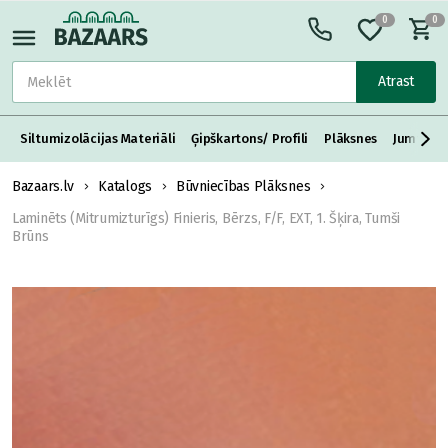
0
0
Atrast
Siltumizolācijas Materiāli
Ģipškartons/ Profili
Plāksnes
Jumta S
Bazaars.lv
Katalogs
Būvniecības Plāksnes
Laminēts (Mitrumizturīgs) Finieris, Bērzs, F/F, EXT, 1. Šķira, Tumši
Brūns