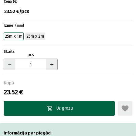
Cena (€)
23.52 €/pcs
Izmēri (mm)
25m x 1m
25m x 2m
Skaits
pcs
Kopā
23.52 €
Uz grozu
Informācija par piegādi