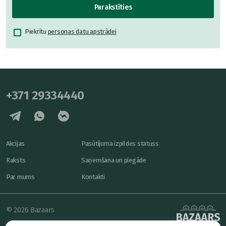
Parakstīties
Piekrītu
personas datu apstrādei
+371 29334440
Akcijas
Pasūtījuma izpildes statuss
Raksts
Saņemšana un piegāde
Par mums
Kontakti
© 2026 Bazaars