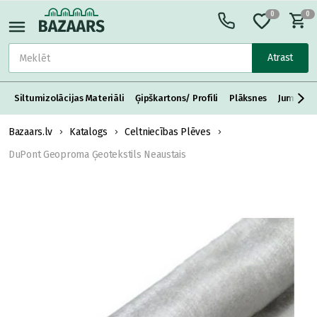
0
0
Atrast
Siltumizolācijas Materiāli
Ģipškartons/ Profili
Plāksnes
Jumta S
Bazaars.lv
Katalogs
Celtniecības Plēves
DuPont Geoproma Ģeotekstils Neaustais