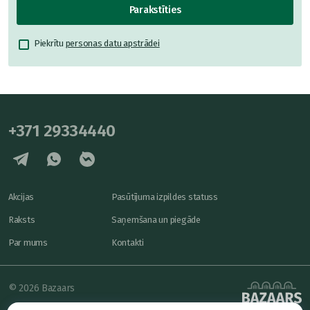
Parakstīties
Piekrītu
personas datu apstrādei
+371 29334440
Akcijas
Pasūtījuma izpildes statuss
Raksts
Saņemšana un piegāde
Par mums
Kontakti
© 2026 Bazaars