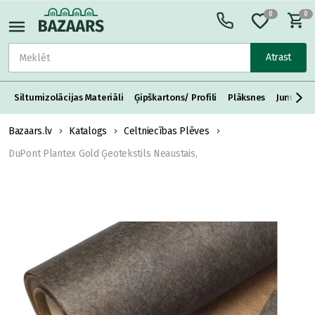
0
0
Atrast
Siltumizolācijas Materiāli
Ģipškartons/ Profili
Plāksnes
Jumta S
Bazaars.lv
Katalogs
Celtniecības Plēves
DuPont Plantex Gold Ģeotekstils Neaustais,