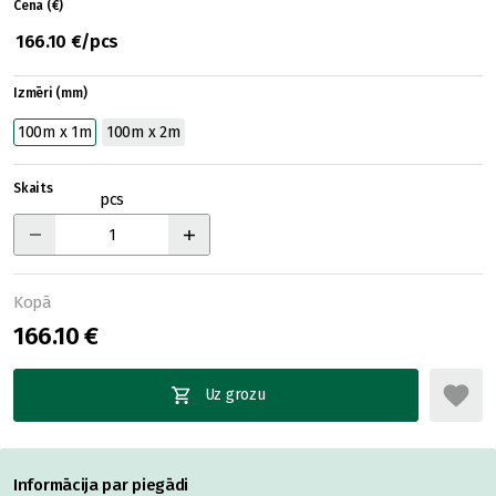
Cena (€)
166.10 €/pcs
Izmēri (mm)
100m x 1m
100m x 2m
Skaits
pcs
Kopā
166.10 €
Uz grozu
Informācija par piegādi