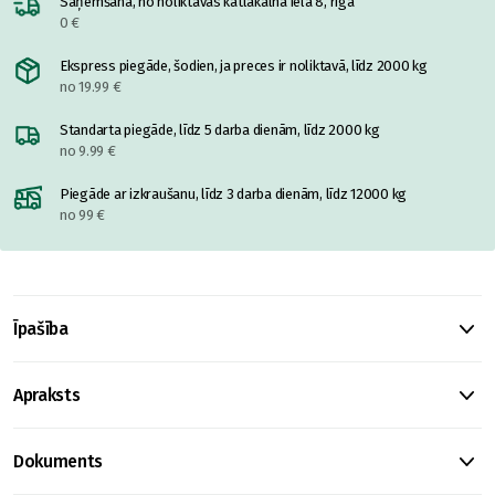
Saņemšana, no noliktavas katlakalnā ielā 8, rīgā
0 €
Ekspress piegāde, šodien, ja preces ir noliktavā, līdz 2000 kg
no 19.99 €
Standarta piegāde, līdz 5 darba dienām, līdz 2000 kg
no 9.99 €
Piegāde ar izkraušanu, līdz 3 darba dienām, līdz 12000 kg
no 99 €
Īpašība
Apraksts
Dokuments