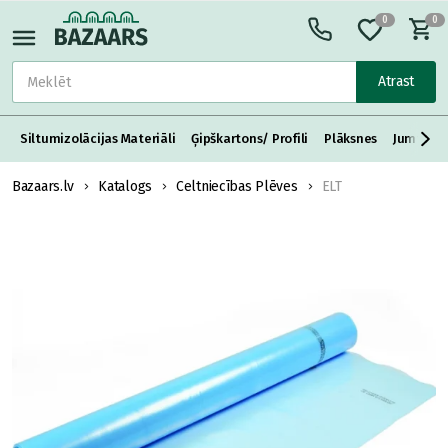
0
0
Atrast
Siltumizolācijas Materiāli
Ģipškartons/ Profili
Plāksnes
Jumta S
Bazaars.lv
Katalogs
Celtniecības Plēves
ELT