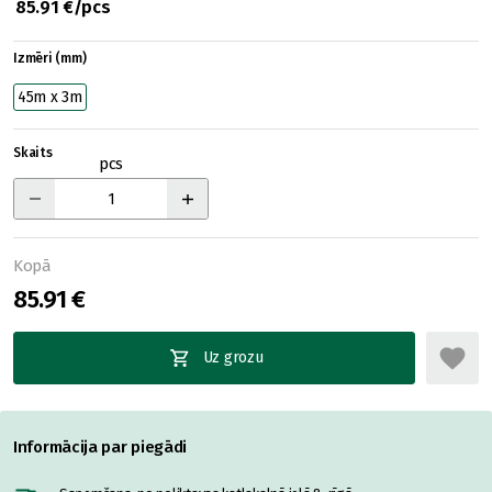
85.91 €/pcs
Izmēri (mm)
45m x 3m
Skaits
pcs
Kopā
85.91 €
Uz grozu
Informācija par piegādi