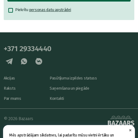
Piekrītu
personas datu apstrādei
+371 29334440
Akcijas
Pasūtījuma izpildes statuss
Raksts
Saņemšana un piegāde
Par mums
Kontakti
© 2026 Bazaars
×
Konfidencialitāte
powered by
Mēs apstrādājam sīkdatnes, lai padarītu mūsu vietni ērtāku un