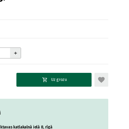
Uz grozu
i
tavas katlakalnā ielā 8, rīgā