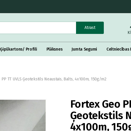
Atrast
K
Ģipškartons/ Profili
Plāksnes
Jumta Segumi
Celtniecības 
 PP TT UVLS Ģeotekstils Neaustais, Balts, 4x100m, 150g/m2
Fortex Geo P
Ģeotekstils N
4x100m, 150