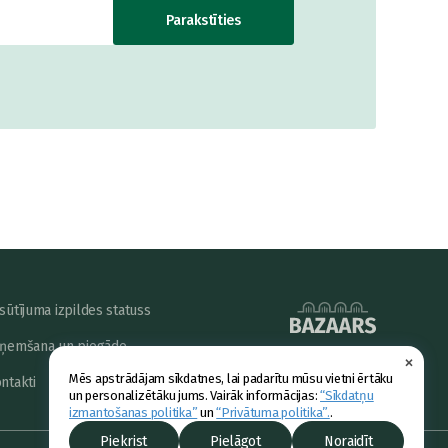
Parakstīties
sūtījuma izpildes statuss
ņemšana un piegāde
×
powered by
Mēs apstrādājam sīkdatnes, lai padarītu mūsu vietni ērtāku
ntakti
un personalizētāku jums. Vairāk informācijas:
“Sīkdatņu
izmantošanas politika”
un
“Privātuma politika”.
.
Piekrist
Pielāgot
Noraidīt