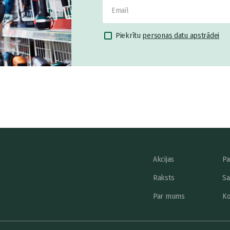
Piekrītu
personas datu apstrādei
Akcijas
Pa
Raksts
Sa
Par mums
Ko