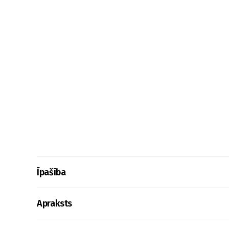
Īpašība
Apraksts