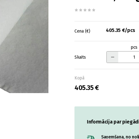
405.35 €/pcs
Cena (€)
pcs
Skaits
Kopā
405.35 €
Informācija par piegād
Saņemšana, no nolik