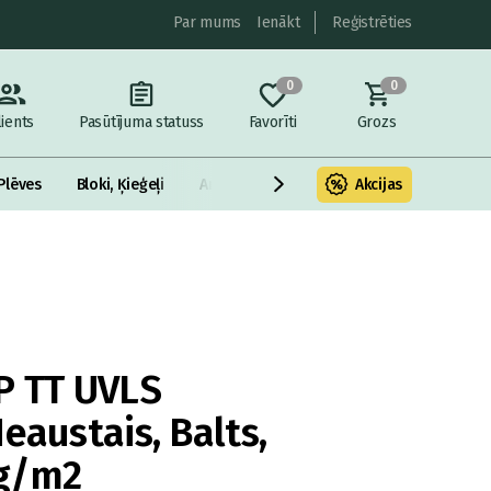
Par mums
Ienākt
Reģistrēties
0
0
lients
Pasūtījuma statuss
Favorīti
Grozs
Plēves
Bloki, Ķieģeļi
Armatūra un metāls
Akcijas
Fasādes Siltināš
P TT UVLS
eaustais, Balts,
g/m2