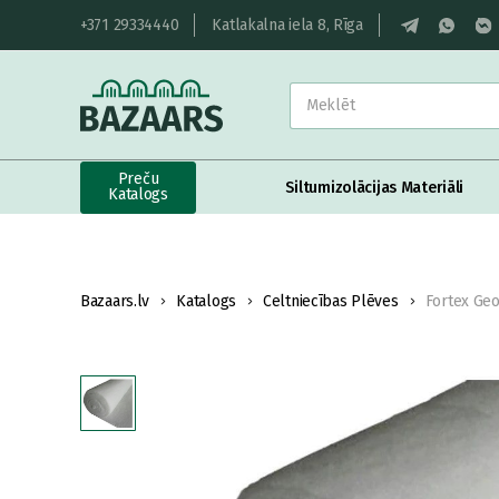
+371 29334440
Katlakalna iela 8, Rīga
Preču
Siltumizolācijas Materiāli
Katalogs
Bazaars.lv
Katalogs
Celtniecības Plēves
Fortex Geo