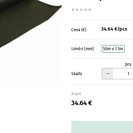
34.64 €/pcs
Cena (€)
Izmēri (mm)
50m x 1.5m
pcs
Skaits
Kopā
34.64 €