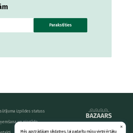
jām
Parakstīties
sūtījuma izpildes statuss
ņemšana un piegāde
×
powered by
Mēs apstrādājam sīkdatnes, lai padarītu mūsu vietni ērtāku
ntakti