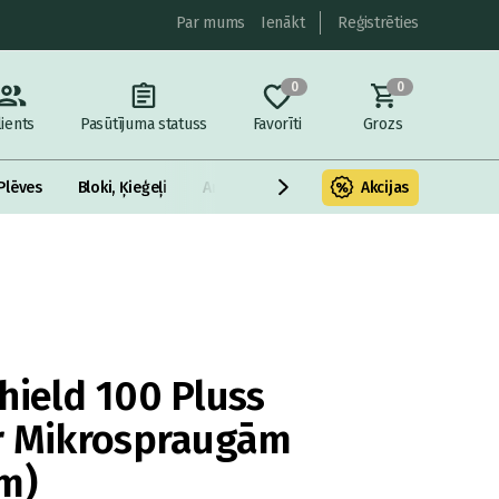
Par mums
Ienākt
Reģistrēties
0
0
lients
Pasūtījuma statuss
Favorīti
Grozs
Plēves
Bloki, Ķieģeļi
Armatūra un metāls
Akcijas
Fasādes Siltināš
hield 100 Pluss
Ar Mikrospraugām
m)