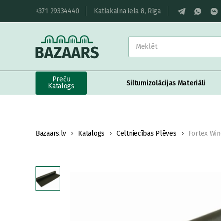
+371 29334440
Katlakalna iela 8, Rīga
Preču
Siltumizolācijas Materiāli
Katalogs
Bazaars.lv
Katalogs
Celtniecības Plēves
Fortex Win