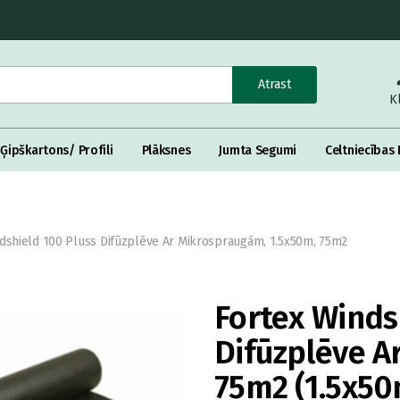
Atrast
K
Ģipškartons/ Profili
Plāksnes
Jumta Segumi
Celtniecības 
dshield 100 Pluss Difūzplēve Ar Mikrospraugām, 1.5x50m, 75m2
Fortex Winds
Difūzplēve 
75m2 (1.5x50