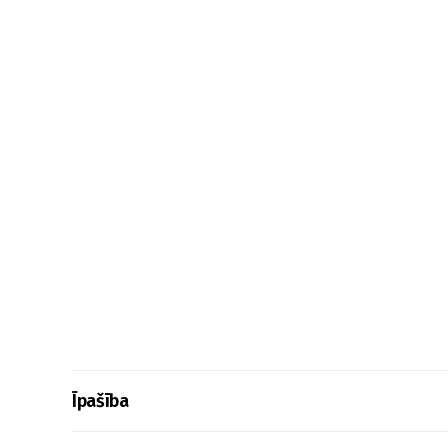
Īpašība