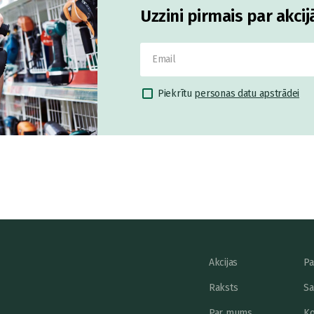
Uzzini pirmais par akci
Piekrītu
personas datu apstrādei
Akcijas
Pa
Raksts
Sa
Par mums
Ko