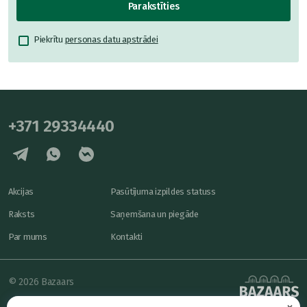
Parakstīties
Piekrītu
personas datu apstrādei
+371 29334440
Akcijas
Pasūtījuma izpildes statuss
Raksts
Saņemšana un piegāde
Par mums
Kontakti
© 2026 Bazaars
×
Konfidencialitāte