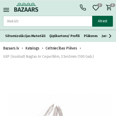
0
0
Atrast
Siltumizolācijas Materiāli
Ģipškartons/ Profili
Plāksnes
Jumta S
Bazaars.lv
Katalogs
Celtniecības Plēves
GXP (Isostud) Naglas Ar Cepurītēm, 3.5x45mm (100 Gab.)