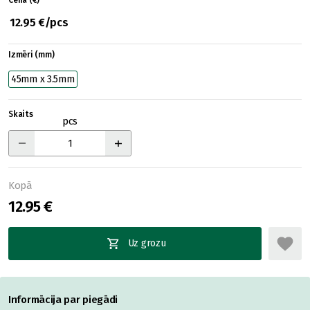
Cena (€)
12.95 €/pcs
Izmēri (mm)
45mm x 3.5mm
Skaits
pcs
Kopā
12.95 €
Uz grozu
Informācija par piegādi