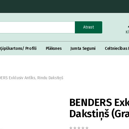
Atrast
K
Ģipškartons/ Profili
Plāksnes
Jumta Segumi
Celtniecības 
RS Exklusiv Antīks, Rindu Dakstiņš
BENDERS Exkl
Dakstiņš (Gra