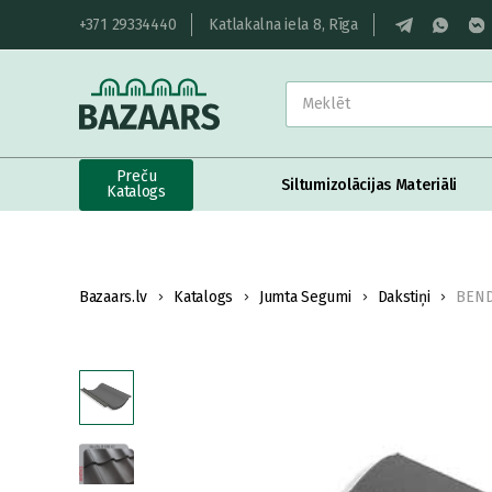
+371 29334440
Katlakalna iela 8, Rīga
Preču
Siltumizolācijas Materiāli
Katalogs
Bazaars.lv
Katalogs
Jumta Segumi
Dakstiņi
BENDE