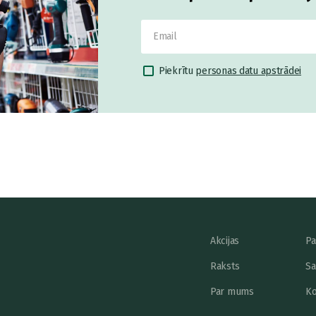
Piekrītu
personas datu apstrādei
Akcijas
Pa
Raksts
Sa
Par mums
Ko