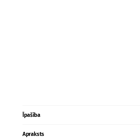
Īpašība
Apraksts