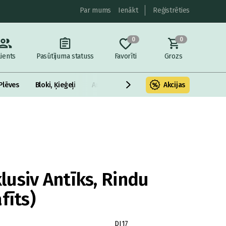
Par mums
Ienākt
Reģistrēties
0
0
lients
Pasūtījuma statuss
Favorīti
Grozs
Plēves
Bloki, Ķieģeļi
Armatūra un metāls
Akcijas
Fasādes Siltināš
usiv Antīks, Rindu
fīts)
DI17