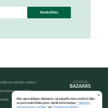
Parakstīties
sūtījuma izpildes statuss
ņemšana un piegāde
×
powered by
Mēs apstrādājam sīkdatnes, lai padarītu mūsu vietni ērtāku
ntakti
un personalizētāku jums. Vairāk informācijas:
“Sīkdatņu
izmantošanas politika”
un
“Privātuma politika”.
.