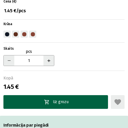
Cena (€)
1.45 €/pcs
Krāsa
Skaits
pcs
Kopā
1.45 €
Uz grozu
Informācija par piegādi