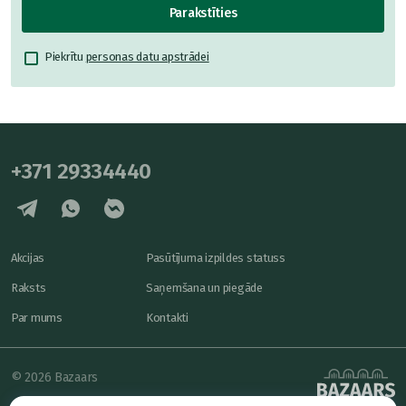
Parakstīties
Piekrītu
personas datu apstrādei
+371 29334440
Akcijas
Pasūtījuma izpildes statuss
Raksts
Saņemšana un piegāde
Par mums
Kontakti
© 2026 Bazaars