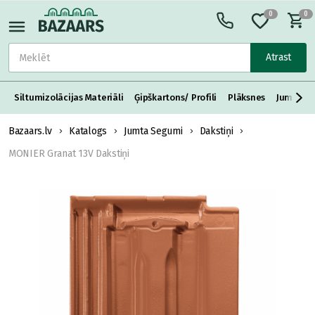
0
0
Atrast
Siltumizolācijas Materiāli
Ģipškartons/ Profili
Plāksnes
Jumta S
Bazaars.lv
Katalogs
Jumta Segumi
Dakstiņi
MONIER Granat 13V Dakstiņi