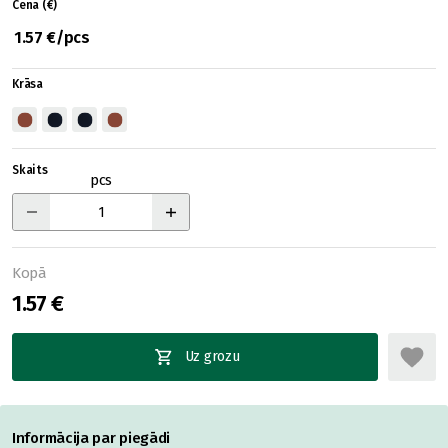
Cena (€)
1.57 €/pcs
Krāsa
Skaits
pcs
Kopā
1.57 €
Uz grozu
Informācija par piegādi