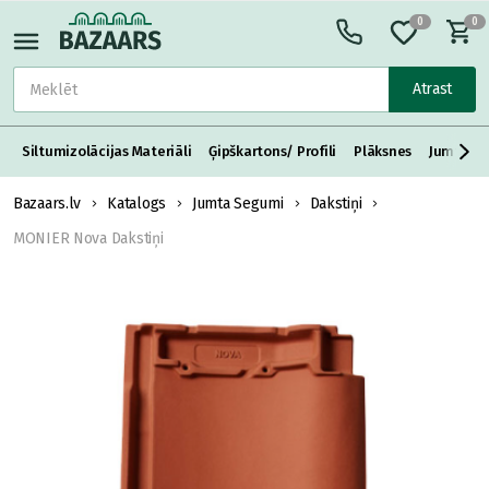
0
0
Atrast
Siltumizolācijas Materiāli
Ģipškartons/ Profili
Plāksnes
Jumta S
Bazaars.lv
Katalogs
Jumta Segumi
Dakstiņi
MONIER Nova Dakstiņi