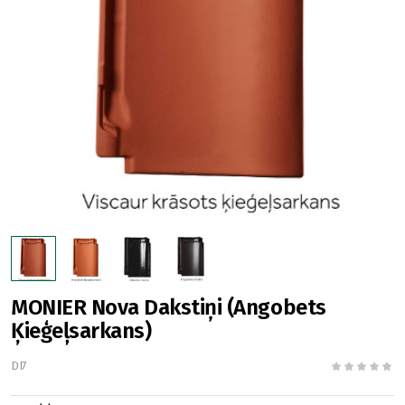
MONIER Nova Dakstiņi (Angobets
Ķieģeļsarkans)
DI7