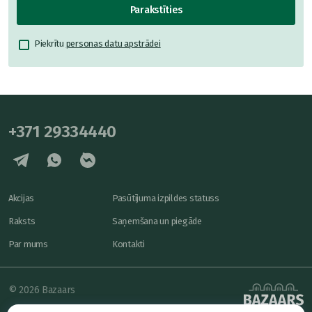
Parakstīties
Piekrītu
personas datu apstrādei
+371 29334440
Akcijas
Pasūtījuma izpildes statuss
Raksts
Saņemšana un piegāde
Par mums
Kontakti
© 2026 Bazaars