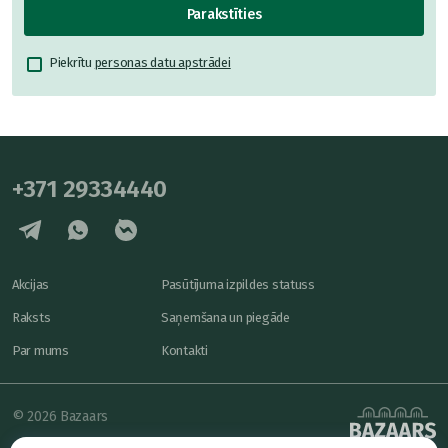
Parakstīties
Piekrītu
personas datu apstrādei
+371 29334440
Akcijas
Pasūtījuma izpildes statuss
Raksts
Saņemšana un piegāde
Par mums
Kontakti
© 2026 Bazaars