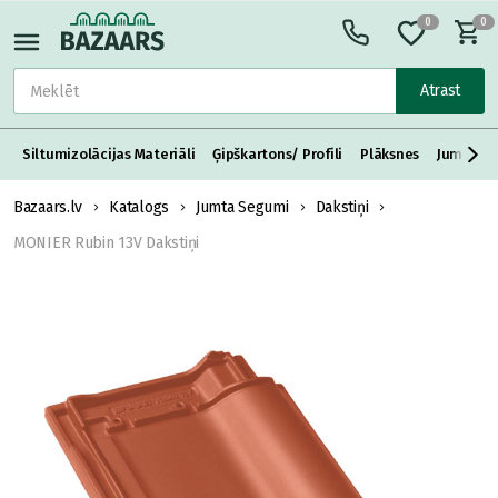
0
0
Atrast
Siltumizolācijas Materiāli
Ģipškartons/ Profili
Plāksnes
Jumta S
Bazaars.lv
Katalogs
Jumta Segumi
Dakstiņi
MONIER Rubin 13V Dakstiņi