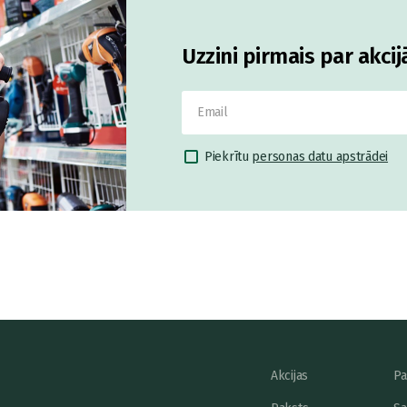
Uzzini pirmais par akci
Piekrītu
personas datu apstrādei
Akcijas
Pa