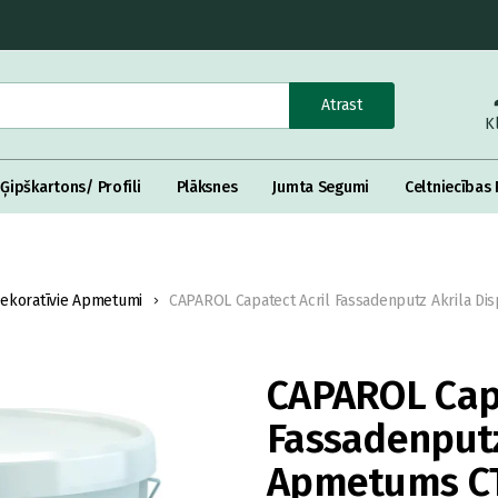
Atrast
K
Ģipškartons/ Profili
Plāksnes
Jumta Segumi
Celtniecības 
ekoratīvie Apmetumi
CAPAROL Capatect Acril Fassadenputz Akrila Di
CAPAROL Capa
Fassadenputz
Apmetums CT