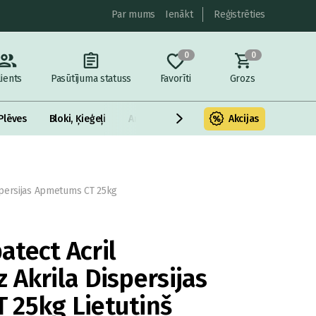
Par mums
Ienākt
Reģistrēties
0
0
lients
Pasūtījuma statuss
Favorīti
Grozs
Plēves
Bloki, Ķieģeļi
Armatūra un metāls
Akcijas
Fasādes Siltināš
spersijas Apmetums CT 25kg
tect Acril
 Akrila Dispersijas
 25kg Lietutiņš