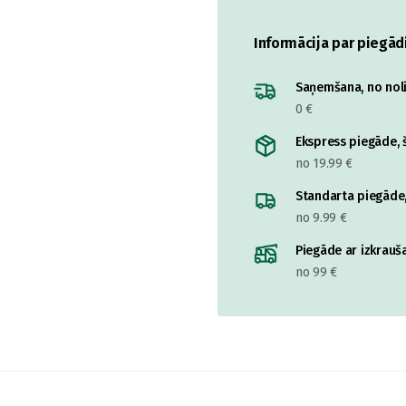
Informācija par piegād
Saņemšana, no nolik
0 €
Ekspress piegāde, š
no 19.99 €
Standarta piegāde,
no 9.99 €
Piegāde ar izkrauša
no 99 €