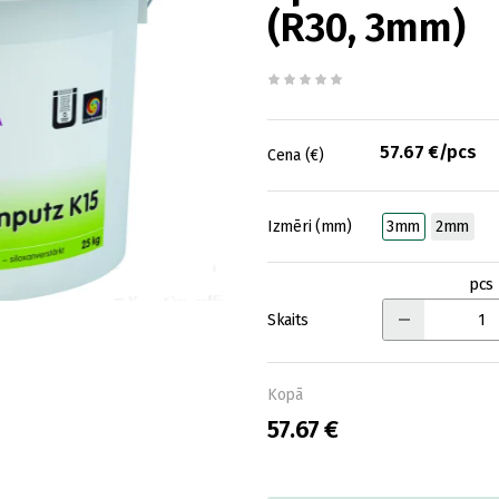
(R30, 3mm)
57.67 €/pcs
Cena (€)
Izmēri (mm)
3mm
2mm
pcs
Skaits
Kopā
57.67 €