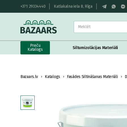
+371 29334440
Katlakalna iela 8, Rīga
Preču
Siltumizolācijas Materiāli
Katalogs
Bazaars.lv
Katalogs
Fasādes Siltināšanas Materiāli
D