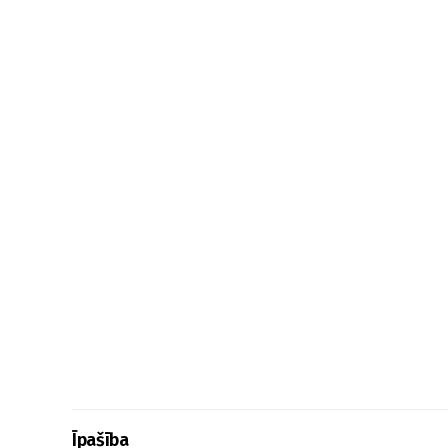
Īpašība