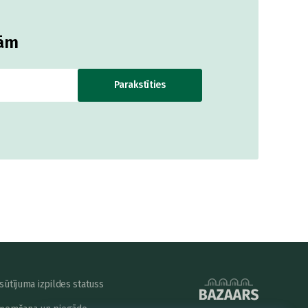
jām
Parakstīties
sūtījuma izpildes statuss