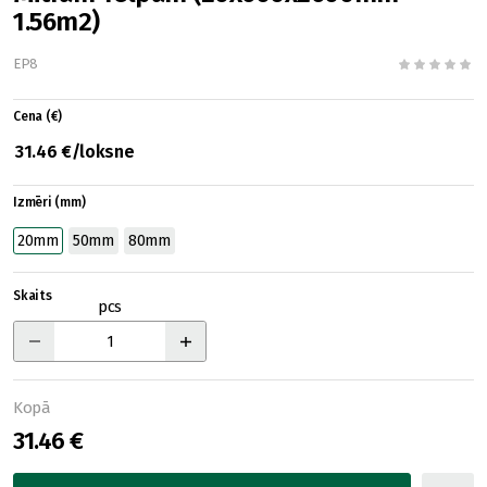
1.56m2)
EP8
Cena (€)
31.46 €/loksne
Izmēri (mm)
20mm
50mm
80mm
Skaits
pcs
Kopā
31.46 €