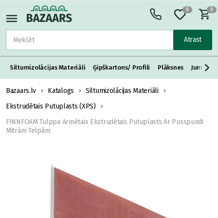
0
0
Atrast
Siltumizolācijas Materiāli
Ģipškartons/ Profili
Plāksnes
Jumta S
Bazaars.lv
Katalogs
Siltumizolācijas Materiāli
Ekstrudētais Putuplasts (XPS)
FINNFOAM Tulppa Armētais Ekstrudētais Putuplasts Ar Pusspundi
Mitrām Telpām