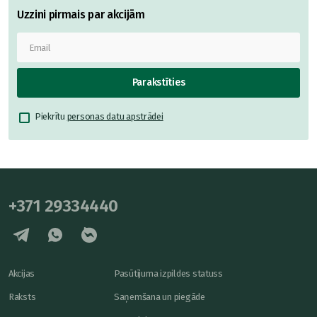
Uzzini pirmais par akcijām
Parakstīties
Piekrītu
personas datu apstrādei
+371 29334440
Akcijas
Pasūtījuma izpildes statuss
Raksts
Saņemšana un piegāde