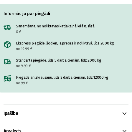
Informācija par piegādi
Saņemšana, no noliktavas katlakalnā ielā 8, rīgā
0 €
Ekspress piegāde, šodien, ja preces ir noliktavā, līdz 2000 kg
no 19.99 €
Standarta piegāde, līdz 5 darba dienām, līdz 2000 kg
no 9.99 €
Piegāde ar izkraušanu, līdz 3 darba dienām, līdz 12000 kg
no 99 €
Īpašība
Apraksts