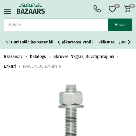
0
0
Atrast
Siltumizolācijas Materiāli
Ģipškartons/ Profili
Plāksnes
Jumta S
Bazaars.lv
Katalogs
Skrūves, Naglas, Būvstiprinājumi
Enkuri
RAWLPLUG Enkurs R