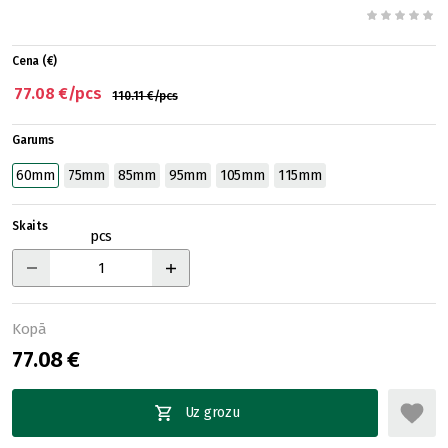
Cena (€)
77.08 €/pcs
110.11 €/pcs
Garums
60mm
75mm
85mm
95mm
105mm
115mm
Skaits
pcs
Kopā
77.08 €
Uz grozu