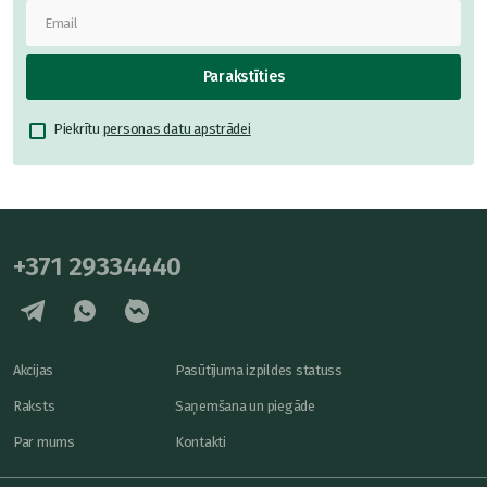
Parakstīties
Piekrītu
personas datu apstrādei
+371 29334440
Akcijas
Pasūtījuma izpildes statuss
Raksts
Saņemšana un piegāde
Par mums
Kontakti