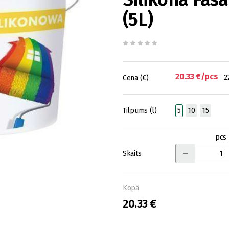
(5L)
20.33 €/pcs
2
Cena (€)
Tilpums (l)
5
10
15
pcs
Skaits
Kopā
20.33 €