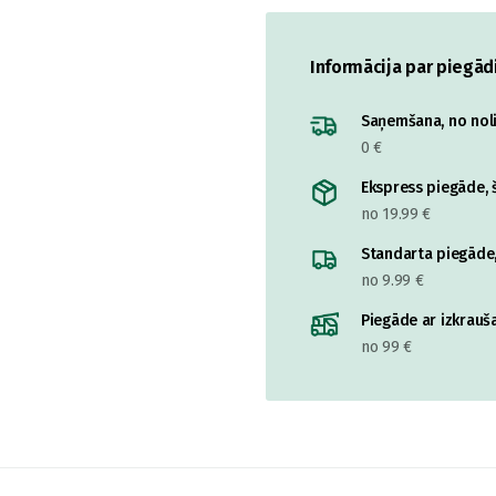
Informācija par piegād
Saņemšana, no nolik
0 €
Ekspress piegāde, š
no 19.99 €
Standarta piegāde,
no 9.99 €
Piegāde ar izkrauša
no 99 €