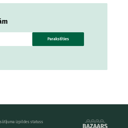
jām
Parakstīties
sūtījuma izpildes statuss