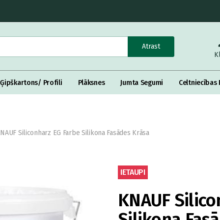
Atrast
K
Ģipškartons/ Profili
Plāksnes
Jumta Segumi
Celtniecības 
NAUF Siliconharz EG Farbe Silikona Fasādes Krāsa
IETAUPI
KNAUF Silico
Silikona Fas