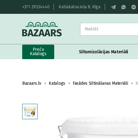
+371 29334440
Katlakalna iela 8, Rīga
Preču
Siltumizolācijas Materiāli
Katalogs
Bazaars.lv
Katalogs
Fasādes Siltināšanas Materiāli
K