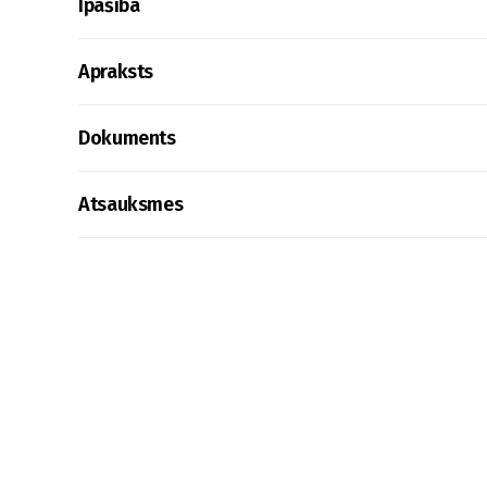
Īpašība
Apraksts
Dokuments
Atsauksmes