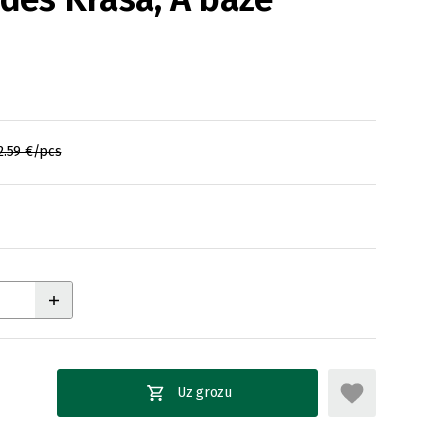
2.59 €/pcs
Uz grozu