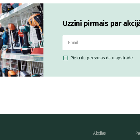
Uzzini pirmais par akci
Piekrītu
personas datu apstrādei
Akcijas
Pa