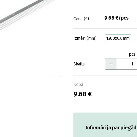
9.68 €/pcs
Cena (€)
Izmēri (mm)
1200x0.6mm
pcs
Skaits
Kopā
9.68 €
Informācija par piegād