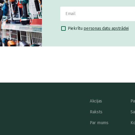
Piekrītu
personas datu apstrādei
Akcijas
Pa
Raksts
Sa
Par mums
Ko