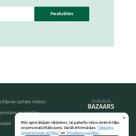
Parakstīties
sūtījuma izpildes statuss
ņemšana un piegāde
×
powered by
Mēs apstrādājam sīkdatnes, lai padarītu mūsu vietni ērtāku
ntakti
un personalizētāku jums. Vairāk informācijas:
“Sīkdatņu
izmantošanas politika”
un
“Privātuma politika”.
.