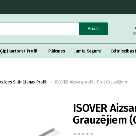
Atrast
K
Ģipškartons/ Profili
Plāksnes
Jumta Segumi
Celtniecības 
asādes Siltināšanas Profili
ISOVER Aizsargprofils Pret Grauzējiem
ISOVER Aizsa
Grauzējiem 