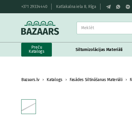
+371 29334440
Katlakalna iela 8, Rīga
Preču
Siltumizolācijas Materiāli
Katalogs
Bazaars.lv
Katalogs
Fasādes Siltināšanas Materiāli
F