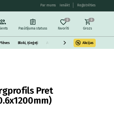
Par mums
Ienākt
Reģistrēties
0
0
lients
Pasūtījuma statuss
Favorīti
Grozs
Plēves
Bloki, Ķieģeļi
Armatūra un metāls
Akcijas
Fasādes Siltināš
rgprofils Pret
(0.6x1200mm)