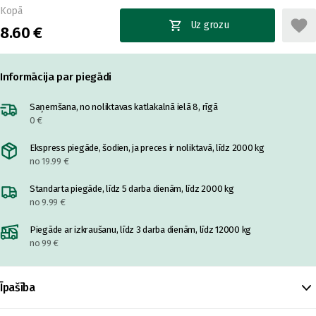
Kopā
Uz grozu
8.60 €
Informācija par piegādi
Saņemšana, no noliktavas katlakalnā ielā 8, rīgā
0 €
Ekspress piegāde, šodien, ja preces ir noliktavā, līdz 2000 kg
no 19.99 €
Standarta piegāde, līdz 5 darba dienām, līdz 2000 kg
no 9.99 €
Piegāde ar izkraušanu, līdz 3 darba dienām, līdz 12000 kg
no 99 €
Īpašība