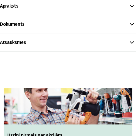
Apraksts
Dokuments
Atsauksmes
Uzzini pirmais par akcijām