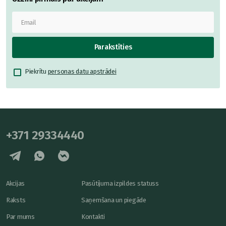
Parakstīties
Piekrītu
personas datu apstrādei
+371 29334440
Akcijas
Pasūtījuma izpildes statuss
Raksts
Saņemšana un piegāde
Par mums
Kontakti