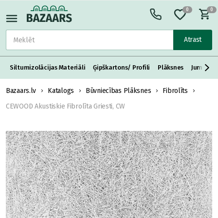
0
0
Atrast
Siltumizolācijas Materiāli
Ģipškartons/ Profili
Plāksnes
Jumta S
Bazaars.lv
Katalogs
Būvniecības Plāksnes
Fibrolīts
CEWOOD Akustiskie Fibrolīta Griesti, CW