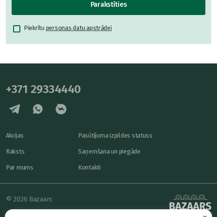
Parakstīties
Piekrītu
personas datu apstrādei
+371 29334440
Akcijas
Pasūtījuma izpildes statuss
Raksts
Saņemšana un piegāde
Par mums
Kontakti
© 2026 Bazaars
×
Konfidencialitāte