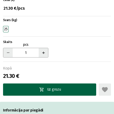
Cena (€)
21.30 €/pcs
Svars (kg)
25
Skaits
pcs
Kopā
21.30 €
Uz grozu
Informācija par piegādi