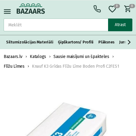
0
0
Atrast
Siltumizolācijas Materiāli
Ģipškartons/ Profili
Plāksnes
Jumta S
Bazaars.lv
Katalogs
Sausie maisījumi un špakteles
Flīžu Līmes
Knauf K3 Grīdas Flīžu Līme Boden Profi C2FES1