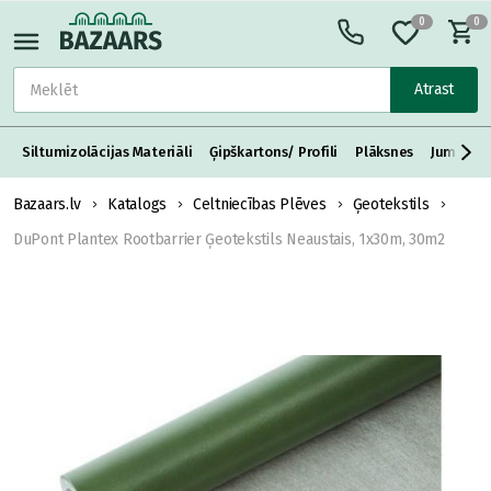
0
0
Atrast
Siltumizolācijas Materiāli
Ģipškartons/ Profili
Plāksnes
Jumta S
Bazaars.lv
Katalogs
Celtniecības Plēves
Ģeotekstils
DuPont Plantex Rootbarrier Ģeotekstils Neaustais, 1x30m, 30m2