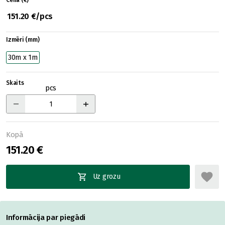
Cena (€)
151.20 €/pcs
Izmēri (mm)
30m x 1m
Skaits
pcs
Kopā
151.20 €
Uz grozu
Informācija par piegādi