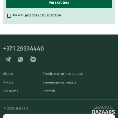
Parakstīties
Piekrītu
personas datu apstrādei
+371 29334440
Akcijas
Pasūtījuma izpildes statuss
Raksts
Saņemšana un piegāde
Par mums
Kontakti
© 2026 Bazaars
×
Konfidencialitāte